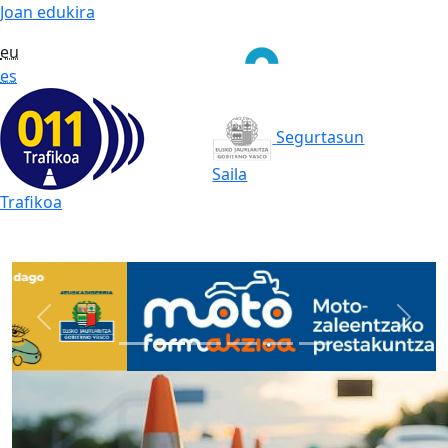
Joan edukira
eu
es
Segurtasun
Saila
Trafikoa
Prev
Next