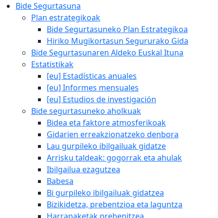
Bide Segurtasuna
Plan estrategikoak
Bide Segurtasuneko Plan Estrategikoa
Hiriko Mugikortasun Segururako Gida
Bide Segurtasunaren Aldeko Euskal Ituna
Estatistikak
[eu] Estadísticas anuales
[eu] Informes mensuales
[eu] Estudios de investigación
Bide segurtasuneko aholkuak
Bidea eta faktore atmosferikoak
Gidarien erreakzionatzeko denbora
Lau gurpileko ibilgailuak gidatze
Arrisku taldeak: gogorrak eta ahulak
Ibilgailua ezagutzea
Babesa
Bi gurpileko ibilgailuak gidatzea
Bizikidetza, prebentzioa eta laguntza
Harrapaketak prebenitzea