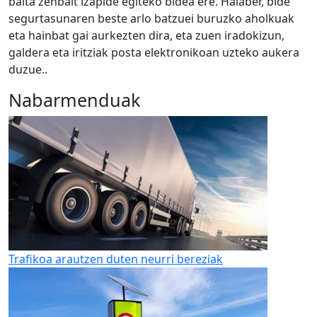
baita zenbait izapide egiteko bidea ere. Halaber, bide
segurtasunaren beste arlo batzuei buruzko aholkuak
eta hainbat gai aurkezten dira, eta zuen iradokizun,
galdera eta iritziak posta elektronikoan uzteko aukera
duzue..
Nabarmenduak
Trafikoa arautzen duten neurri bereziak