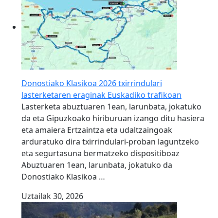
Donostiako Klasikoa 2026 txirrindulari
lasterketaren eraginak Euskadiko trafikoan
Lasterketa abuztuaren 1ean, larunbata, jokatuko
da eta Gipuzkoako hiriburuan izango ditu hasiera
eta amaiera Ertzaintza eta udaltzaingoak
arduratuko dira txirrindulari-proban laguntzeko
eta segurtasuna bermatzeko dispositiboaz
Abuztuaren 1ean, larunbata, jokatuko da
Donostiako Klasikoa …
Uztailak 30, 2026