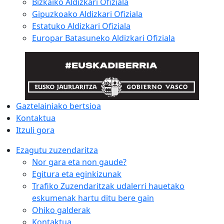
Bizkaiko Aldizkari Ofiziala
Gipuzkoako Aldizkari Ofiziala
Estatuko Aldizkari Ofiziala
Europar Batasuneko Aldizkari Ofiziala
Gaztelainiako bertsioa
Kontaktua
Itzuli gora
Ezagutu zuzendaritza
Nor gara eta non gaude?
Egitura eta eginkizunak
Trafiko Zuzendaritzak udalerri hauetako
eskumenak hartu ditu bere gain
Ohiko galderak
Kontaktua