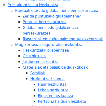
Prestakuntza eta Hezkuntza
Puntuak eta/edo gidabaimena berreskuratzea
Zer da puntukako gidabaimena?
Puntuak berreskuratzea
Gidabaimena edo gidalizentzia
berreskuratzea
Ikastaroak emateko baimendutako zentroak
Mugikortasun segururako hezkuntza
Hezkuntzatik prebenitzea
Gela birtuala
Jardueren eskaintza
Materialak eta baliabide didaktikoak
Familiak
Hezkuntza Sistema
Haur hezkuntza
Lehen hezkuntza
Bigarren hezkuntza
Pertsona helduen heziketa