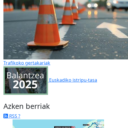
Trafikoko gertakariak
Euskadiko istripu-tasa
Azken berriak
RSS
?