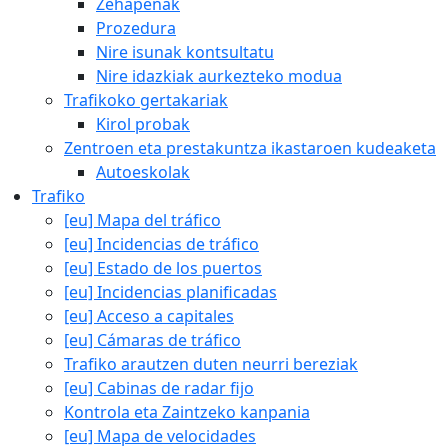
Zehapenak
Prozedura
Nire isunak kontsultatu
Nire idazkiak aurkezteko modua
Trafikoko gertakariak
Kirol probak
Zentroen eta prestakuntza ikastaroen kudeaketa
Autoeskolak
Trafiko
[eu] Mapa del tráfico
[eu] Incidencias de tráfico
[eu] Estado de los puertos
[eu] Incidencias planificadas
[eu] Acceso a capitales
[eu] Cámaras de tráfico
Trafiko arautzen duten neurri bereziak
[eu] Cabinas de radar fijo
Kontrola eta Zaintzeko kanpania
[eu] Mapa de velocidades