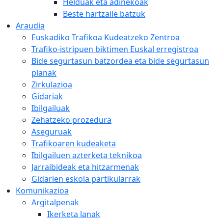
Helduak eta adinekoak
Beste hartzaile batzuk
Araudia
Euskadiko Trafikoa Kudeatzeko Zentroa
Trafiko-istripuen biktimen Euskal erregistroa
Bide segurtasun batzordea eta bide segurtasun
planak
Zirkulazioa
Gidariak
Ibilgailuak
Zehatzeko prozedura
Aseguruak
Trafikoaren kudeaketa
Ibilgailuen azterketa teknikoa
Jarraibideak eta hitzarmenak
Gidarien eskola partikularrak
Komunikazioa
Argitalpenak
Ikerketa lanak