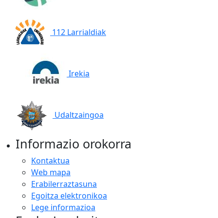
112 Larrialdiak
Irekia
Udaltzaingoa
Informazio orokorra
Kontaktua
Web mapa
Erabilerraztasuna
Egoitza elektronikoa
Lege informazioa