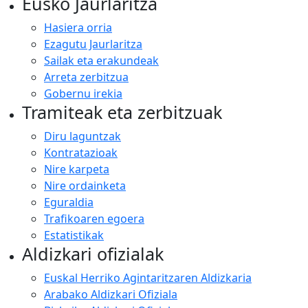
Eusko Jaurlaritza
Hasiera orria
Ezagutu Jaurlaritza
Sailak eta erakundeak
Arreta zerbitzua
Gobernu irekia
Tramiteak eta zerbitzuak
Diru laguntzak
Kontratazioak
Nire karpeta
Nire ordainketa
Eguraldia
Trafikoaren egoera
Estatistikak
Aldizkari ofizialak
Euskal Herriko Agintaritzaren Aldizkaria
Arabako Aldizkari Ofiziala