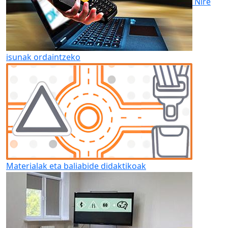
Nire
isunak ordaintzeko
Materialak eta baliabide didaktikoak