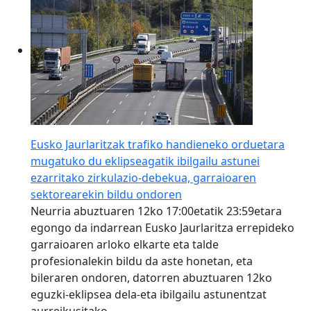
Eusko Jaurlaritzak trafiko handieneko orduetara
mugatuko du eklipseagatik ibilgailu astunei
ezarritako zirkulazio-debekua, garraioaren
sektorearekin bildu ondoren
Neurria abuztuaren 12ko 17:00etatik 23:59etara
egongo da indarrean Eusko Jaurlaritza errepideko
garraioaren arloko elkarte eta talde
profesionalekin bildu da aste honetan, eta
bileraren ondoren, datorren abuztuaren 12ko
eguzki-eklipsea dela-eta ibilgailu astunentzat