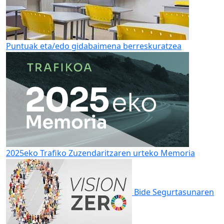
Puntuak eta/edo gidabaimena berreskuratzea
2025eko Trafiko Zuzendaritzaren urteko Memoria
Bide Segurtasunaren