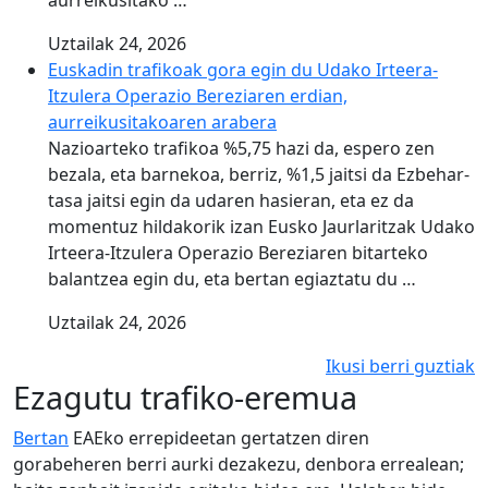
aurreikusitako …
Uztailak 24, 2026
Euskadin trafikoak gora egin du Udako Irteera-
Itzulera Operazio Bereziaren erdian,
aurreikusitakoaren arabera
Nazioarteko trafikoa %5,75 hazi da, espero zen
bezala, eta barnekoa, berriz, %1,5 jaitsi da Ezbehar-
tasa jaitsi egin da udaren hasieran, eta ez da
momentuz hildakorik izan Eusko Jaurlaritzak Udako
Irteera-Itzulera Operazio Bereziaren bitarteko
balantzea egin du, eta bertan egiaztatu du …
Uztailak 24, 2026
Ikusi berri guztiak
Ezagutu trafiko-eremua
Bertan
EAEko errepideetan gertatzen diren
gorabeheren berri aurki dezakezu, denbora errealean;