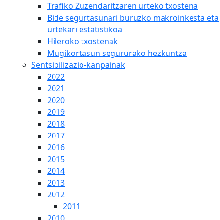
Trafiko Zuzendaritzaren urteko txostena
Bide segurtasunari buruzko makroinkesta eta
urtekari estatistikoa
Hileroko txostenak
Mugikortasun segururako hezkuntza
Sentsibilizazio-kanpainak
2022
2021
2020
2019
2018
2017
2016
2015
2014
2013
2012
2011
2010