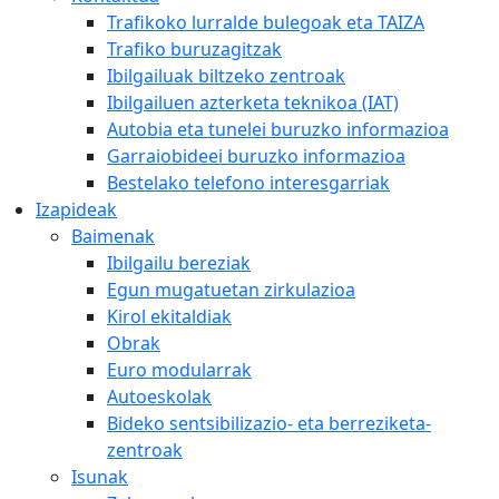
Trafikoko lurralde bulegoak eta TAIZA
Trafiko buruzagitzak
Ibilgailuak biltzeko zentroak
Ibilgailuen azterketa teknikoa (IAT)
Autobia eta tunelei buruzko informazioa
Garraiobideei buruzko informazioa
Bestelako telefono interesgarriak
Izapideak
Baimenak
Ibilgailu bereziak
Egun mugatuetan zirkulazioa
Kirol ekitaldiak
Obrak
Euro modularrak
Autoeskolak
Bideko sentsibilizazio- eta berreziketa-
zentroak
Isunak