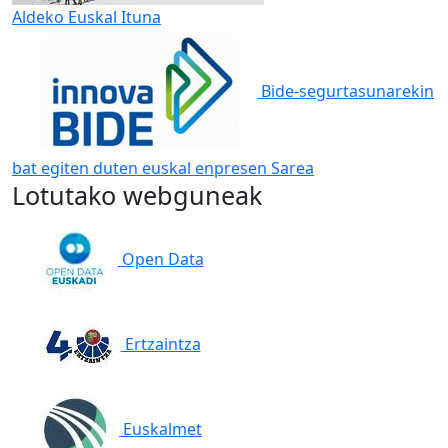
Aldeko Euskal Ituna
Bide-segurtasunarekin
bat egiten duten euskal enpresen Sarea
Lotutako webguneak
Open Data
Ertzaintza
Euskalmet