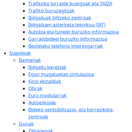
Trafikoko lurralde bulegoak eta TAIZA
Trafiko buruzagitzak
Ibilgailuak biltzeko zentroak
Ibilgailuen azterketa teknikoa (IAT)
Autobia eta tunelei buruzko informazioa
Garraiobideei buruzko informazioa
Bestelako telefono interesgarriak
Izapideak
Baimenak
Ibilgailu bereziak
Egun mugatuetan zirkulazioa
Kirol ekitaldiak
Obrak
Euro modularrak
Autoeskolak
Bideko sentsibilizazio- eta berreziketa-
zentroak
Isunak
Zehapenak