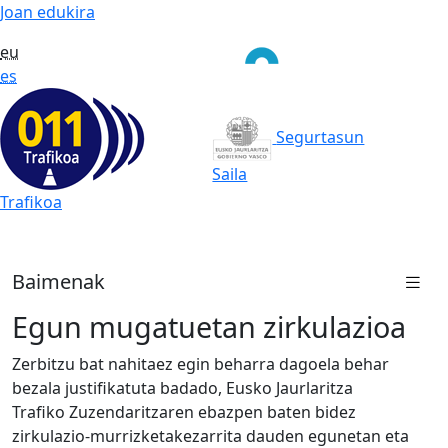
Joan edukira
eu
es
Segurtasun
Saila
Trafikoa
Baimenak
Egun mugatuetan zirkulazioa
Zerbitzu bat nahitaez egin beharra dagoela behar
bezala justifikatuta badado, Eusko Jaurlaritza
Trafiko Zuzendaritzaren ebazpen baten bidez
zirkulazio-murrizketakezarrita dauden egunetan eta