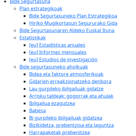
Bide Segurtasuna
Plan estrategikoak
Bide Segurtasuneko Plan Estrategikoa
Hiriko Mugikortasun Segururako Gida
Bide Segurtasunaren Aldeko Euskal Ituna
Estatistikak
[eu] Estadísticas anuales
[eu] Informes mensuales
[eu] Estudios de investigación
Bide segurtasuneko aholkuak
Bidea eta faktore atmosferikoak
Gidarien erreakzionatzeko denbora
Lau gurpileko ibilgailuak gidatze
Arrisku taldeak: gogorrak eta ahulak
Ibilgailua ezagutzea
Babesa
Bi gurpileko ibilgailuak gidatzea
Bizikidetza, prebentzioa eta laguntza
Harrapaketak prebenitzea