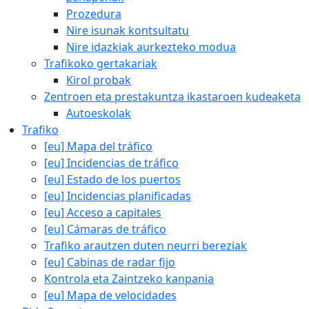
Prozedura
Nire isunak kontsultatu
Nire idazkiak aurkezteko modua
Trafikoko gertakariak
Kirol probak
Zentroen eta prestakuntza ikastaroen kudeaketa
Autoeskolak
Trafiko
[eu] Mapa del tráfico
[eu] Incidencias de tráfico
[eu] Estado de los puertos
[eu] Incidencias planificadas
[eu] Acceso a capitales
[eu] Cámaras de tráfico
Trafiko arautzen duten neurri bereziak
[eu] Cabinas de radar fijo
Kontrola eta Zaintzeko kanpania
[eu] Mapa de velocidades