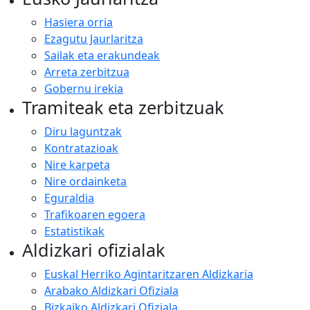
Hasiera orria
Ezagutu Jaurlaritza
Sailak eta erakundeak
Arreta zerbitzua
Gobernu irekia
Tramiteak eta zerbitzuak
Diru laguntzak
Kontratazioak
Nire karpeta
Nire ordainketa
Eguraldia
Trafikoaren egoera
Estatistikak
Aldizkari ofizialak
Euskal Herriko Agintaritzaren Aldizkaria
Arabako Aldizkari Ofiziala
Bizkaiko Aldizkari Ofiziala