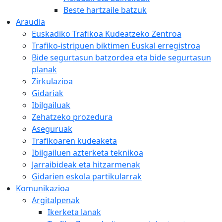
Beste hartzaile batzuk
Araudia
Euskadiko Trafikoa Kudeatzeko Zentroa
Trafiko-istripuen biktimen Euskal erregistroa
Bide segurtasun batzordea eta bide segurtasun
planak
Zirkulazioa
Gidariak
Ibilgailuak
Zehatzeko prozedura
Aseguruak
Trafikoaren kudeaketa
Ibilgailuen azterketa teknikoa
Jarraibideak eta hitzarmenak
Gidarien eskola partikularrak
Komunikazioa
Argitalpenak
Ikerketa lanak