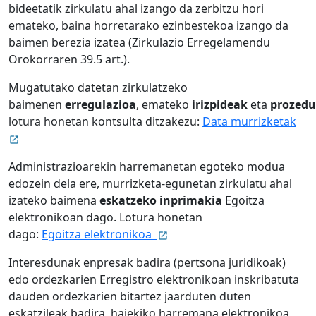
bideetatik zirkulatu ahal izango da zerbitzu hori
emateko, baina horretarako ezinbestekoa izango da
baimen berezia izatea (Zirkulazio Erregelamendu
Orokorraren 39.5 art.).
Mugatutako datetan zirkulatzeko
baimenen
erregulazioa
, emateko
irizpideak
eta
prozed
lotura honetan kontsulta ditzakezu:
Data murrizketak
Administrazioarekin harremanetan egoteko modua
edozein dela ere, murrizketa-egunetan zirkulatu ahal
izateko baimena
eskatzeko inprimakia
Egoitza
elektronikoan dago. Lotura honetan
dago:
Egoitza elektronikoa
Interesdunak enpresak badira (pertsona juridikoak)
edo ordezkarien Erregistro elektronikoan inskribatuta
dauden ordezkarien bitartez jaarduten duten
eskatzileak badira, haiekiko harremana elektronikoa