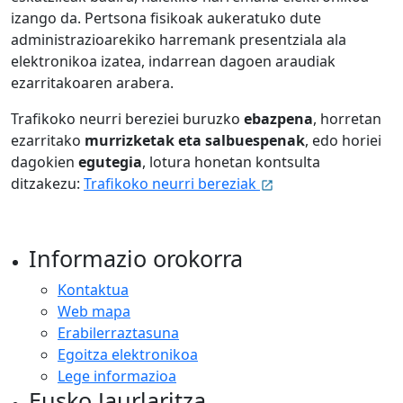
izango da. Pertsona fisikoak aukeratuko dute
administrazioarekiko harremank presentziala ala
elektronikoa izatea, indarrean dagoen araudiak
ezarritakoaren arabera.
Trafikoko neurri bereziei buruzko
ebazpena
, horretan
ezarritako
murrizketak eta salbuespenak
, edo horiei
dagokien
egutegia
, lotura honetan kontsulta
ditzakezu:
Trafikoko neurri bereziak
Informazio orokorra
Kontaktua
Web mapa
Erabilerraztasuna
Egoitza elektronikoa
Lege informazioa
Eusko Jaurlaritza