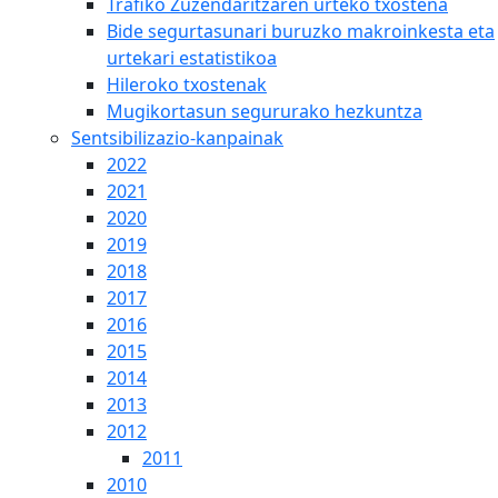
Trafiko Zuzendaritzaren urteko txostena
Bide segurtasunari buruzko makroinkesta eta
urtekari estatistikoa
Hileroko txostenak
Mugikortasun segururako hezkuntza
Sentsibilizazio-kanpainak
2022
2021
2020
2019
2018
2017
2016
2015
2014
2013
2012
2011
2010