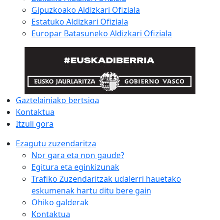
Gipuzkoako Aldizkari Ofiziala
Estatuko Aldizkari Ofiziala
Europar Batasuneko Aldizkari Ofiziala
Gaztelainiako bertsioa
Kontaktua
Itzuli gora
Ezagutu zuzendaritza
Nor gara eta non gaude?
Egitura eta eginkizunak
Trafiko Zuzendaritzak udalerri hauetako
eskumenak hartu ditu bere gain
Ohiko galderak
Kontaktua