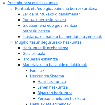
Prestakuntza eta Hezkuntza
Puntuak eta/edo gidabaimena berreskuratzea
Zer da puntukako gidabaimena?
Puntuak berreskuratzea
Gidabaimena edo gidalizentzia
berreskuratzea
Ikastaroak emateko baimendutako zentroak
Mugikortasun segururako hezkuntza
Hezkuntzatik prebenitzea
Gela birtuala
Jardueren eskaintza
Materialak eta baliabide didaktikoak
Familiak
Hezkuntza Sistema
Haur hezkuntza
Lehen hezkuntza
Bigarren hezkuntza
Pertsona helduen heziketa
Helduak eta adinekoak