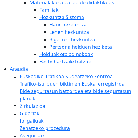
Materialak eta baliabide didaktikoak
Familiak
Hezkuntza Sistema
Haur hezkuntza
Lehen hezkuntza
Bigarren hezkuntza
Pertsona helduen heziketa
Helduak eta adinekoak
Beste hartzaile batzuk
Araudia
Euskadiko Trafikoa Kudeatzeko Zentroa
Trafiko-istripuen biktimen Euskal erregistroa
Bide segurtasun batzordea eta bide segurtasun
planak
Zirkulazioa
Gidariak
Ibilgailuak
Zehatzeko prozedura
Aseguruak