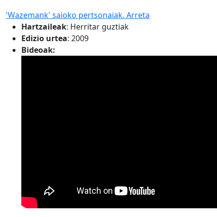
'Wazemank' saioko pertsonaiak. Arreta
Hartzaileak
:
Herritar guztiak
Edizio urtea
: 2009
Bideoak: