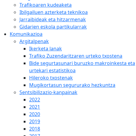
Trafikoaren kudeaketa
Ibilgailuen azterketa teknikoa
Jarraibideak eta hitzarmenak
Gidarien eskola partikularrak
Komunikazioa
Argitalpenak
Ikerketa lanak
Trafiko Zuzendaritzaren urteko txostena
Bide segurtasunari buruzko makroinkesta eta
urtekari estatistikoa
Hileroko txostenak
Mugikortasun segururako hezkuntza
Sentsibilizazio-kanpainak
2022
2021
2020
2019
2018