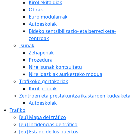
Kirol ekitaldiak
Obrak
Euro modularrak
Autoeskolak
Bideko sentsibilizazio- eta berreziketa-
zentroak
Isunak
Zehapenak
Prozedura
Nire isunak kontsultatu
Nire idazkiak aurkezteko modua
Trafikoko gertakariak
Kirol probak
Zentroen eta prestakuntza ikastaroen kudeaketa
Autoeskolak
Trafiko
[eu] Mapa del tráfico
[eu] Incidencias de tráfico
[eu] Estado de los puertos