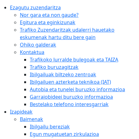
Ezagutu zuzendaritza
Nor gara eta non gaude?
Egitura eta eginkizunak
Trafiko Zuzendaritzak udalerri hauetako
eskumenak hartu ditu bere gain
Ohiko galderak
Kontaktua
Trafikoko lurralde bulegoak eta TAIZA
Trafiko buruzagitzak
Ibilgailuak biltzeko zentroak
Ibilgailuen azterketa teknikoa (IAT)
Autobia eta tunelei buruzko informazioa
Garraiobideei buruzko informazioa
Bestelako telefono interesgarriak
Izapideak
Baimenak
Ibilgailu bereziak
Egun mugatuetan zirkulazioa