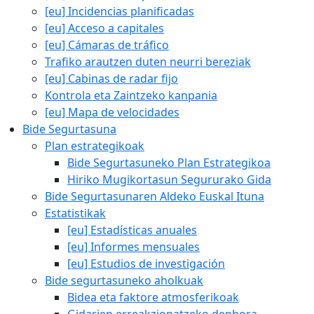
[eu] Incidencias planificadas
[eu] Acceso a capitales
[eu] Cámaras de tráfico
Trafiko arautzen duten neurri bereziak
[eu] Cabinas de radar fijo
Kontrola eta Zaintzeko kanpania
[eu] Mapa de velocidades
Bide Segurtasuna
Plan estrategikoak
Bide Segurtasuneko Plan Estrategikoa
Hiriko Mugikortasun Segururako Gida
Bide Segurtasunaren Aldeko Euskal Ituna
Estatistikak
[eu] Estadísticas anuales
[eu] Informes mensuales
[eu] Estudios de investigación
Bide segurtasuneko aholkuak
Bidea eta faktore atmosferikoak