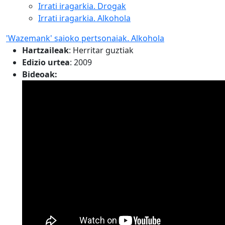
Irrati iragarkia. Drogak
Irrati iragarkia. Alkohola
'Wazemank' saioko pertsonaiak. Alkohola
Hartzaileak
:
Herritar guztiak
Edizio urtea
: 2009
Bideoak: