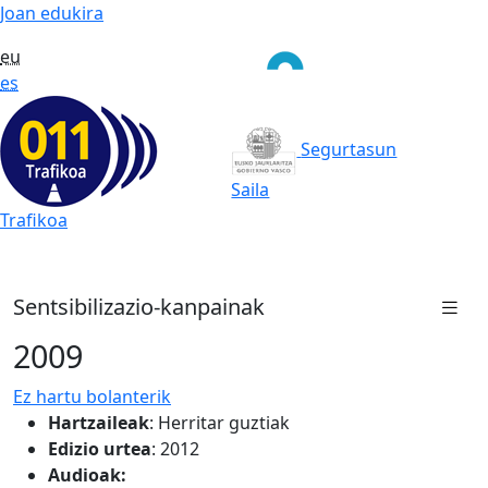
Joan edukira
eu
es
Segurtasun
Saila
Trafikoa
Sentsibilizazio-kanpainak
2009
Ez hartu bolanterik
Hartzaileak
:
Herritar guztiak
Edizio urtea
: 2012
Audioak: