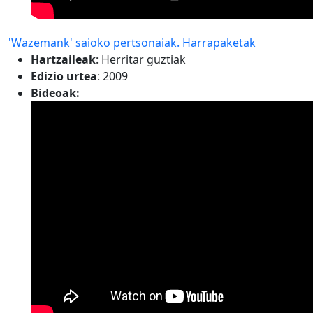
'Wazemank' saioko pertsonaiak. Harrapaketak
Hartzaileak
:
Herritar guztiak
Edizio urtea
: 2009
Bideoak: