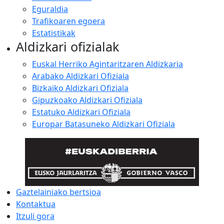
Eguraldia
Trafikoaren egoera
Estatistikak
Aldizkari ofizialak
Euskal Herriko Agintaritzaren Aldizkaria
Arabako Aldizkari Ofiziala
Bizkaiko Aldizkari Ofiziala
Gipuzkoako Aldizkari Ofiziala
Estatuko Aldizkari Ofiziala
Europar Batasuneko Aldizkari Ofiziala
Gaztelainiako bertsioa
Kontaktua
Itzuli gora