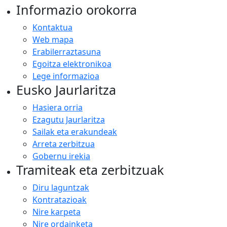
Informazio orokorra
Kontaktua
Web mapa
Erabilerraztasuna
Egoitza elektronikoa
Lege informazioa
Eusko Jaurlaritza
Hasiera orria
Ezagutu Jaurlaritza
Sailak eta erakundeak
Arreta zerbitzua
Gobernu irekia
Tramiteak eta zerbitzuak
Diru laguntzak
Kontratazioak
Nire karpeta
Nire ordainketa