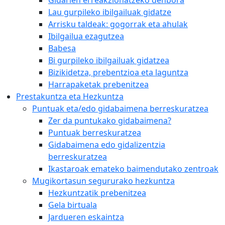
Gidarien erreakzionatzeko denbora
Lau gurpileko ibilgailuak gidatze
Arrisku taldeak: gogorrak eta ahulak
Ibilgailua ezagutzea
Babesa
Bi gurpileko ibilgailuak gidatzea
Bizikidetza, prebentzioa eta laguntza
Harrapaketak prebenitzea
Prestakuntza eta Hezkuntza
Puntuak eta/edo gidabaimena berreskuratzea
Zer da puntukako gidabaimena?
Puntuak berreskuratzea
Gidabaimena edo gidalizentzia
berreskuratzea
Ikastaroak emateko baimendutako zentroak
Mugikortasun segururako hezkuntza
Hezkuntzatik prebenitzea
Gela birtuala
Jardueren eskaintza