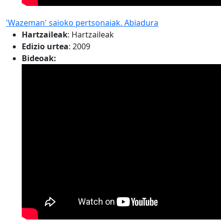
'Wazeman' saioko pertsonaiak. Abiadura
Hartzaileak
:
Hartzaileak
Edizio urtea
: 2009
Bideoak: