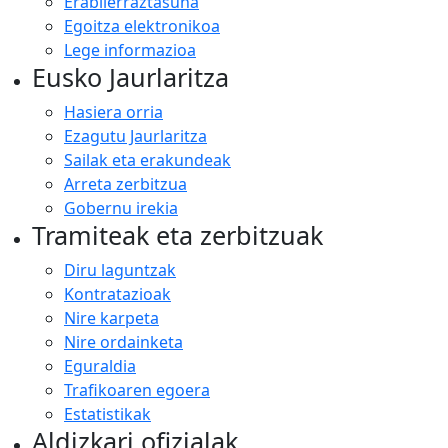
Erabilerraztasuna
Egoitza elektronikoa
Lege informazioa
Eusko Jaurlaritza
Hasiera orria
Ezagutu Jaurlaritza
Sailak eta erakundeak
Arreta zerbitzua
Gobernu irekia
Tramiteak eta zerbitzuak
Diru laguntzak
Kontratazioak
Nire karpeta
Nire ordainketa
Eguraldia
Trafikoaren egoera
Estatistikak
Aldizkari ofizialak