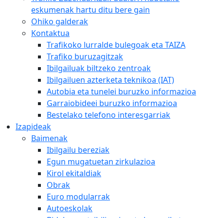
eskumenak hartu ditu bere gain
Ohiko galderak
Kontaktua
Trafikoko lurralde bulegoak eta TAIZA
Trafiko buruzagitzak
Ibilgailuak biltzeko zentroak
Ibilgailuen azterketa teknikoa (IAT)
Autobia eta tunelei buruzko informazioa
Garraiobideei buruzko informazioa
Bestelako telefono interesgarriak
Izapideak
Baimenak
Ibilgailu bereziak
Egun mugatuetan zirkulazioa
Kirol ekitaldiak
Obrak
Euro modularrak
Autoeskolak