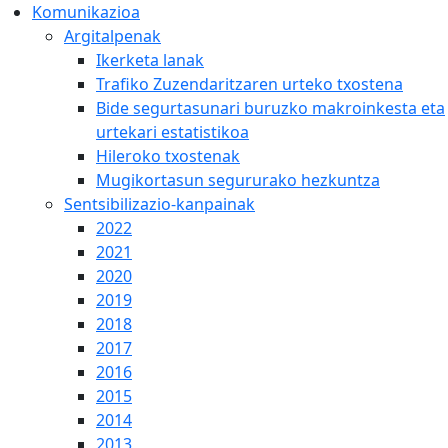
Komunikazioa
Argitalpenak
Ikerketa lanak
Trafiko Zuzendaritzaren urteko txostena
Bide segurtasunari buruzko makroinkesta eta
urtekari estatistikoa
Hileroko txostenak
Mugikortasun segururako hezkuntza
Sentsibilizazio-kanpainak
2022
2021
2020
2019
2018
2017
2016
2015
2014
2013