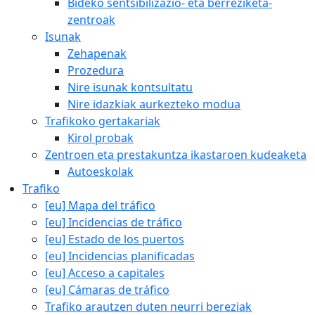
Bideko sentsibilizazio- eta berreziketa-
zentroak
Isunak
Zehapenak
Prozedura
Nire isunak kontsultatu
Nire idazkiak aurkezteko modua
Trafikoko gertakariak
Kirol probak
Zentroen eta prestakuntza ikastaroen kudeaketa
Autoeskolak
Trafiko
[eu] Mapa del tráfico
[eu] Incidencias de tráfico
[eu] Estado de los puertos
[eu] Incidencias planificadas
[eu] Acceso a capitales
[eu] Cámaras de tráfico
Trafiko arautzen duten neurri bereziak