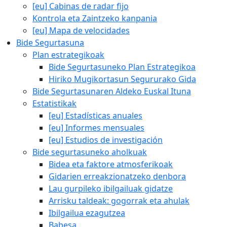
[eu] Cabinas de radar fijo
Kontrola eta Zaintzeko kanpania
[eu] Mapa de velocidades
Bide Segurtasuna
Plan estrategikoak
Bide Segurtasuneko Plan Estrategikoa
Hiriko Mugikortasun Segururako Gida
Bide Segurtasunaren Aldeko Euskal Ituna
Estatistikak
[eu] Estadísticas anuales
[eu] Informes mensuales
[eu] Estudios de investigación
Bide segurtasuneko aholkuak
Bidea eta faktore atmosferikoak
Gidarien erreakzionatzeko denbora
Lau gurpileko ibilgailuak gidatze
Arrisku taldeak: gogorrak eta ahulak
Ibilgailua ezagutzea
Babesa