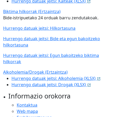
Hurrengo datuak jeitsi: Kalteak (XLSX)
Biktima hilkorrak (Ertzaintza)
Bide-istripuetako 24 orduak barru zendutakoak.
Hurrengo datuak jeitsi: Hilkortasuna
Hurrengo datuak jeitsi: Bide eta egun bakoitzeko
hilkortasuna
Hurrengo datuak jeitsi: Egun bakoitzeko biktima
hilkorrak
Alkoholemia/Drogak (Ertzaintza)
Hurrengo datuak jeitsi: Alkoholemia (XLSX)
Hurrengo datuak jeitsi: Drogak (XLSX)
Informazio orokorra
Kontaktua
Web mapa