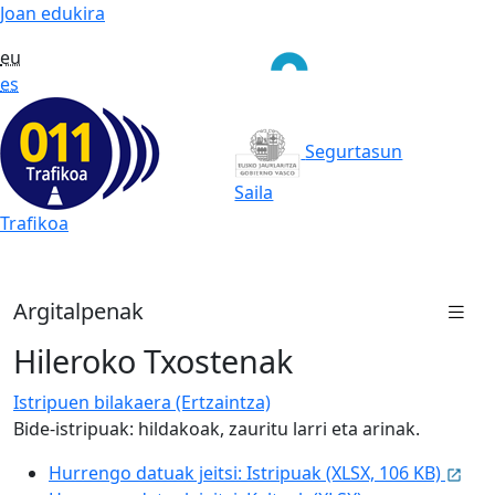
Joan edukira
eu
es
Segurtasun
Saila
Trafikoa
Argitalpenak
Hileroko Txostenak
Istripuen bilakaera (Ertzaintza)
Bide-istripuak: hildakoak, zauritu larri eta arinak.
Hurrengo datuak jeitsi: Istripuak (XLSX, 106 KB)