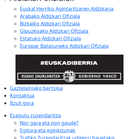
Euskal Herriko Agintaritzaren Aldizkaria
Arabako Aldizkari Ofiziala
Bizkaiko Aldizkari Ofiziala
Gipuzkoako Aldizkari Ofiziala
Estatuko Aldizkari Ofiziala
Europar Batasuneko Aldizkari Ofiziala
Gaztelainiako bertsioa
Kontaktua
Itzuli gora
Ezagutu zuzendaritza
Nor gara eta non gaude?
Egitura eta eginkizunak
Trafiko Zuzendaritzak udalerri hauetako