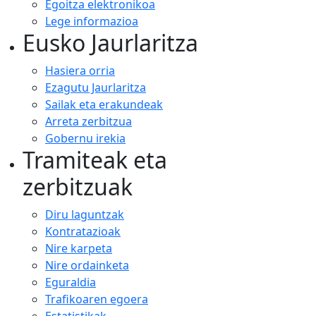
Egoitza elektronikoa
Lege informazioa
Eusko Jaurlaritza
Hasiera orria
Ezagutu Jaurlaritza
Sailak eta erakundeak
Arreta zerbitzua
Gobernu irekia
Tramiteak eta
zerbitzuak
Diru laguntzak
Kontratazioak
Nire karpeta
Nire ordainketa
Eguraldia
Trafikoaren egoera