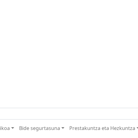
fikoa
Bide segurtasuna
Prestakuntza eta Hezkuntza