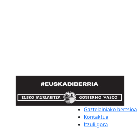
Gaztelainiako bertsioa
Kontaktua
Itzuli gora