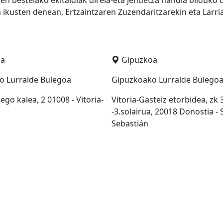
en bestelako ekitaldiak direla-eta jendetza handia bilduko 
ikusten denean, Ertzaintzaren Zuzendaritzarekin eta Larri
ba
Gipuzkoa
o Lurralde Bulegoa
Gipuzkoako Lurralde Bulego
go kalea, 2 01008 - Vitoria-
Vitoria-Gasteiz etorbidea, zk 
z
-3.solairua, 20018 Donostia - 
Sebastián