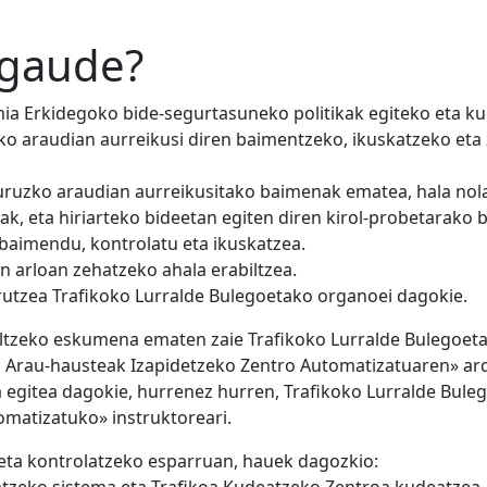
 gaude?
mia Erkidegoko bide-segurtasuneko politikak egiteko eta 
ko araudian aurreikusi diren baimentzeko, ikuska­tzeko et
uruzko araudian aurreikusitako baimenak ematea, hala nola: 
ak, eta hiriarteko bideetan egiten diren kirol-probetarako
 baimendu, kontrolatu eta ikuskatzea.
n arloan zehatzeko ahala erabiltzea.
urutzea Trafikoko Lurralde Bulegoetako organoei dagokie.
abiltzeko eskumena ematen zaie Trafikoko Lurralde Bulegoe
ko Arau-hausteak Izapidetzeko Zentro Automatizatuaren» a
 egitea dagokie, hurrenez hurren, Trafikoko Lurralde Buleg
­matizatuko» instruktoreari.
eta kontrolatzeko esparruan, hauek dagozkio: