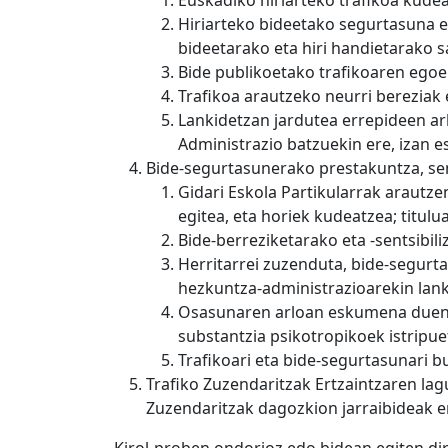
Euskadiko hiriarteko trafikoa kude
Hiriarteko bideetako segurtasuna et
bideetarako eta hiri handietarako s
Bide publikoetako trafikoaren egoer
Trafikoa arautzeko neurri bereziak 
Lankidetzan jardutea errepideen ar
Administrazio batzuekin ere, izan 
Bide-segurtasunerako prestakuntza, sent
Gidari Eskola Partikularrak arautze
egitea, eta horiek kudeatzea; titulu
Bide-berreziketarako eta -sentsibil
Herritarrei zuzenduta, bide-segurta
hezkuntza-administrazioarekin lan
Osasunaren arloan eskumena duen Ad
substantzia psikotropikoek istripu
Trafikoari eta bide-segurtasunari b
Trafiko Zuzendaritzak Ertzaintzaren la
Zuzendaritzak dagozkion jarraibideak e