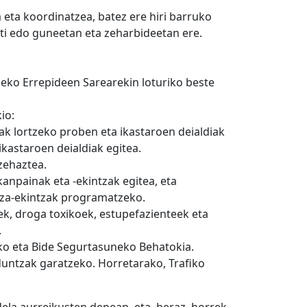
 eta koordinatzea, batez ere hiri barruko
ati edo guneetan eta zeharbideetan ere.
eko Errepideen Sarearekin loturiko beste
io:
ak lortzeko proben eta ikastaroen deialdiak
ikastaroen deialdiak egitea.
zehaztea.
anpainak eta -ekintzak egitea, eta
tza-ekintzak programatzeko.
k, droga toxikoek, estupefazienteek eta
.
fiko eta Bide Segurtasuneko Behatokia.
duntzak garatzeko. Horretarako, Trafiko