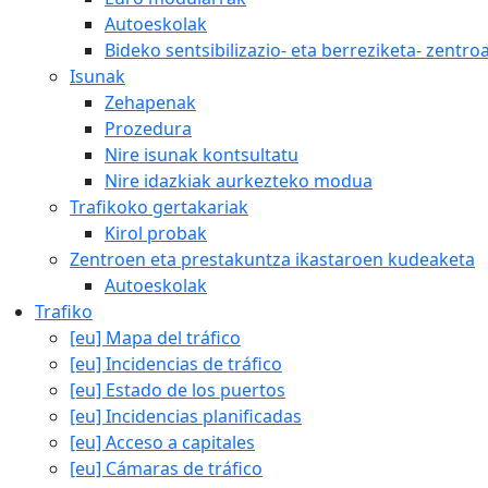
Autoeskolak
Bideko sentsibilizazio- eta berreziketa- zentro
Isunak
Zehapenak
Prozedura
Nire isunak kontsultatu
Nire idazkiak aurkezteko modua
Trafikoko gertakariak
Kirol probak
Zentroen eta prestakuntza ikastaroen kudeaketa
Autoeskolak
Trafiko
[eu] Mapa del tráfico
[eu] Incidencias de tráfico
[eu] Estado de los puertos
[eu] Incidencias planificadas
[eu] Acceso a capitales
[eu] Cámaras de tráfico