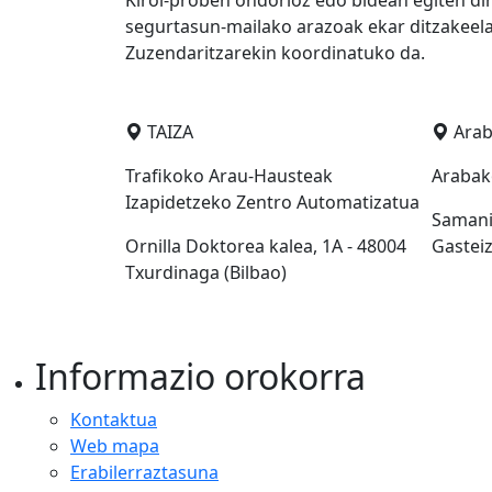
Kirol-proben ondorioz edo bidean egiten dir
segurtasun-mailako arazoak ekar ditzakeela 
Zuzendaritzarekin koordinatuko da.
TAIZA
Ara
Trafikoko Arau-Hausteak
Arabak
Izapidetzeko Zentro Automatizatua
Samanie
Ornilla Doktorea kalea, 1A - 48004
Gastei
Txurdinaga (Bilbao)
Informazio orokorra
Kontaktua
Web mapa
Erabilerraztasuna