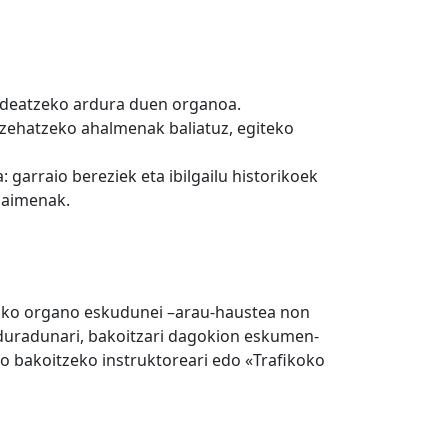
kudeatzeko ardura duen organoa.
a zehatzeko ahalmenak baliatuz, egiteko
garraio bereziek eta ibilgailu historikoek
 baimenak.
tako organo eskudunei –arau-haustea non
rduradunari, bakoitzari dagokion eskumen-
o bakoitzeko instruktoreari edo «Trafikoko