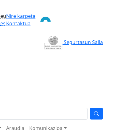
eu
Nire karpeta
es
Kontaktua
Segurtasun Saila
Araudia
Komunikazioa