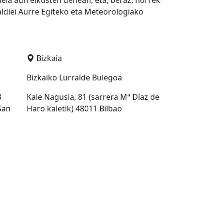
dela aurreikusten denean, eta, beraz, horrek
aldiei Aurre Egiteko eta Meteorologiako
Bizkaia
a
Bizkaiko Lurralde Bulegoa
3
Kale Nagusia, 81 (sarrera Mª Díaz de
San
Haro kaletik) 48011 Bilbao