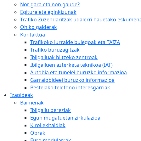
Nor gara eta non gaude?
Egitura eta eginkizunak
Trafiko Zuzendaritzak udalerri hauetako eskumena
Ohiko galderak
Kontaktua
Trafikoko lurralde bulegoak eta TAIZA
Trafiko buruzagitzak
Ibilgailuak biltzeko zentroak
Ibilgailuen azterketa teknikoa (IAT)
Autobia eta tunelei buruzko informazioa
Garraiobideei buruzko informazioa
Bestelako telefono interesgarriak
Izapideak
Baimenak
Ibilgailu bereziak
Egun mugatuetan zirkulazioa
Kirol ekitaldiak
Obrak
Euro modularrak