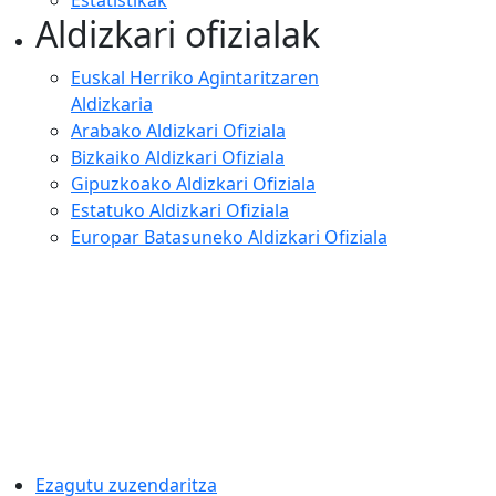
Estatistikak
Aldizkari ofizialak
Euskal Herriko Agintaritzaren
Aldizkaria
Arabako Aldizkari Ofiziala
Bizkaiko Aldizkari Ofiziala
Gipuzkoako Aldizkari Ofiziala
Estatuko Aldizkari Ofiziala
Europar Batasuneko Aldizkari Ofiziala
Ezagutu zuzendaritza