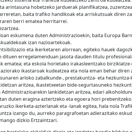
atzeko sistema eta Trafikoa Kudeatzeko Zentroa kudeatzea.
a arintasuna hobetzeko jarduerak planifikatzea, zuzen­tzea
arreretan, baita trafiko handikoak eta arriskutsuak diren z
aren berri ematea herritarrei.
ezartzea.
loan eskumena duten Administrazioekin, baita Europa Barn
eskualdekoak izan nazioartekoak.
sibilizazio eta ikerketaren alorrean, egiteko hauek dagozk
n dituen erregelamenduan jasota dauden titulu profesio­nal
ak ematea; eta eskola horietako irakasleentzako birziklatze-
izaziorako ikastaroak kudeatzea eta nola eman behar diren 
sunaren arloko zabalkunde-, prestakuntza- eta hez­kuntza-k
kidetzan aritzea, ikastetxeetan bide-segurtasuneko hezkun
ministrazioarekin lankidetzan aritzea, edari alkohol­dune
etan duten eragina aztertzeko eta egoera hori prebenitzeko
uruzko ikerketa-azterlanak eta -lanak egitea, hala nola Tra
guntza izango du, aurreko paragrafoetan adierazitako esku
mango dizkio Ertzaintzari.