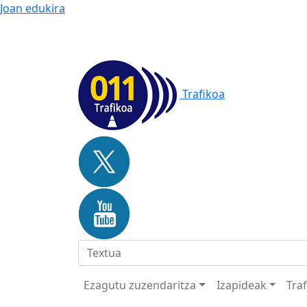
Joan edukira
Trafikoa
Ezagutu zuzendaritza
Izapideak
Tra