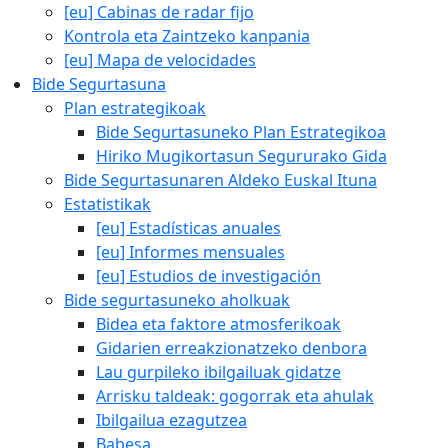
[eu] Cabinas de radar fijo
Kontrola eta Zaintzeko kanpania
[eu] Mapa de velocidades
Bide Segurtasuna
Plan estrategikoak
Bide Segurtasuneko Plan Estrategikoa
Hiriko Mugikortasun Segururako Gida
Bide Segurtasunaren Aldeko Euskal Ituna
Estatistikak
[eu] Estadísticas anuales
[eu] Informes mensuales
[eu] Estudios de investigación
Bide segurtasuneko aholkuak
Bidea eta faktore atmosferikoak
Gidarien erreakzionatzeko denbora
Lau gurpileko ibilgailuak gidatze
Arrisku taldeak: gogorrak eta ahulak
Ibilgailua ezagutzea
Babesa