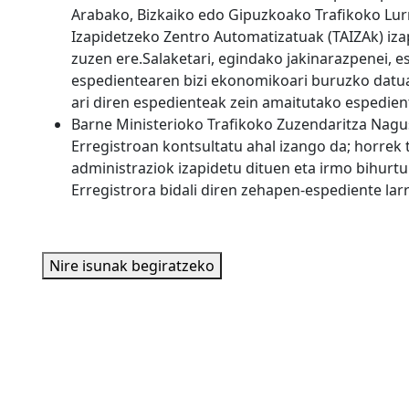
Arabako, Bizkaiko edo Gipuzkoako Trafikoko Lur
Izapidetzeko Zentro Automatizatuak (TAIZAk) iz
zuzen ere.Salaketari, egindako jakinarazpenei, 
espedientearen bizi ekonomikoari buruzko datuak
ari diren espedienteak zein amaitutako espedien
Barne Ministerioko Trafikoko Zuzendaritza Nagu
Erregistroan kontsultatu ahal izango da; horrek
administraziok izapidetu dituen eta irmo bihurt
Erregistrora bidali diren zehapen-espediente larri
Nire isunak begiratzeko