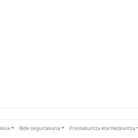
fikoa
Bide segurtasuna
Prestakuntza eta Hezkuntza