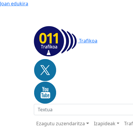
Joan edukira
Trafikoa
Ezagutu zuzendaritza
Izapideak
Tra