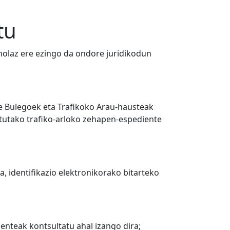
tu
inolaz ere ezingo da ondore juridikodun
e Bulegoek eta Trafikoko Arau-hausteak
tutako trafiko-arloko zehapen-espediente
 identifikazio elektronikorako bitarteko
enteak kontsultatu ahal izango dira;