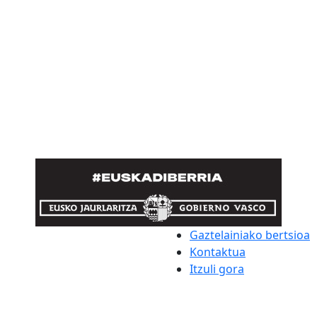
Gaztelainiako bertsioa
Kontaktua
Itzuli gora