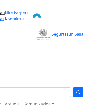
eu
Nire karpeta
es
Kontaktua
Segurtasun Saila
Araudia
Komunikazioa