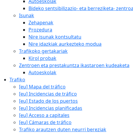
Autoeskolak
Bideko sentsibilizazio- eta berreziketa- zentro
Isunak
Zehapenak
Prozedura
Nire isunak kontsultatu
Nire idazkiak aurkezteko modua
Trafikoko gertakariak
Kirol probak
Zentroen eta prestakuntza ikastaroen kudeaketa
Autoeskolak
Trafiko
[eu] Mapa del tráfico
[eu] Incidencias de tráfico
[eu] Estado de los puertos
[eu] Incidencias planificadas
[eu] Acceso a capitales
[eu] Cámaras de tráfico
Trafiko arautzen duten neurri bereziak