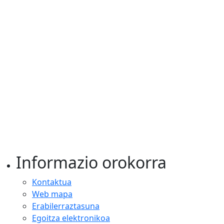
Informazio orokorra
Kontaktua
Web mapa
Erabilerraztasuna
Egoitza elektronikoa