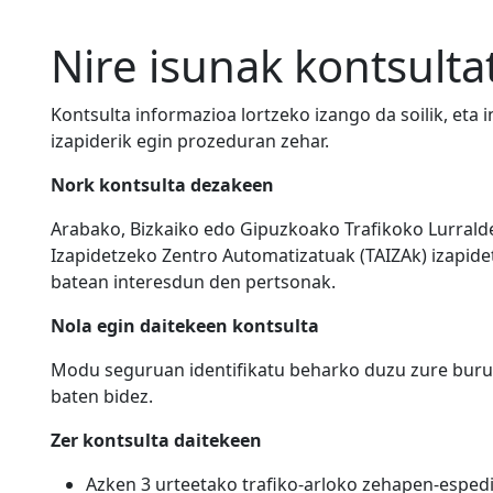
Nire isunak kontsulta
Kontsulta informazioa lortzeko izango da soilik, eta 
izapiderik egin prozeduran zehar.
Nork kontsulta dezakeen
Arabako, Bizkaiko edo Gipuzkoako Trafikoko Lurrald
Izapidetzeko Zentro Automatizatuak (TAIZAk) izapide
batean interesdun den pertsonak.
Nola egin daitekeen kontsulta
Modu seguruan identifikatu beharko duzu zure burua,
baten bidez.
Zer kontsulta daitekeen
Azken 3 urteetako trafiko-arloko zehapen-espedi