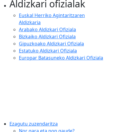
Aldizkari ofizialak
Euskal Herriko Agintaritzaren
Aldizkaria
Arabako Aldizkari Ofiziala
Bizkaiko Aldizkari Ofiziala
Gipuzkoako Aldizkari Ofiziala
Estatuko Aldizkari Ofiziala
Europar Batasuneko Aldizkari Ofiziala
Ezagutu zuzendaritza
Nor gara eta non gaude?