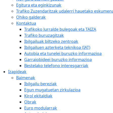
Egitura eta eginkizunak
Trafiko Zuzendaritzak udalerri hauetako eskumena
Ohiko galderak
Kontaktua
Trafikoko lurralde bulegoak eta TAIZA
Trafiko buruzagitzak
Ibilgailuak biltzeko zentroak
Ibilgailuen azterketa teknikoa (IAT)
Autobia eta tunelei buruzko informazioa
Garraiobideei buruzko informazioa
Bestelako telefono interesgarriak
Izapideak
Baimenak
Ibilgailu bereziak
Egun mugatuetan zirkulazioa
Kirol ekitaldiak
Obrak
Euro modularrak