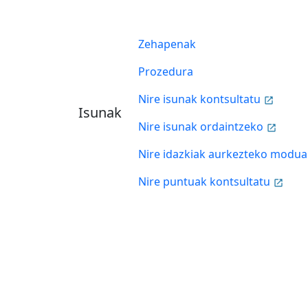
Zehapenak
Prozedura
Nire isunak kontsultatu
Isunak
Nire isunak ordaintzeko
Nire idazkiak aurkezteko modua
Nire puntuak kontsultatu