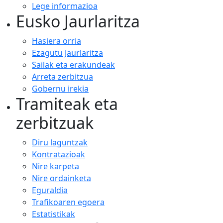
Lege informazioa
Eusko Jaurlaritza
Hasiera orria
Ezagutu Jaurlaritza
Sailak eta erakundeak
Arreta zerbitzua
Gobernu irekia
Tramiteak eta
zerbitzuak
Diru laguntzak
Kontratazioak
Nire karpeta
Nire ordainketa
Eguraldia
Trafikoaren egoera
Estatistikak