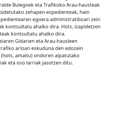
ralde Bulegoek eta Trafikoko Arau-hausteak
apidetutako zehapen-espedienteak, hain
espedientearen egoera administratiboari zein
 kontsultatu ahalko dira. Hots, izapidetzen
teak kontsultatu ahalko dira.
siaren Gidarien eta Arau-hausleen
 trafiko arloan eskuduna den edozein
u (hots, amaitu) ondoren aipatutako
ak eta oso larriak jasotzen ditu.