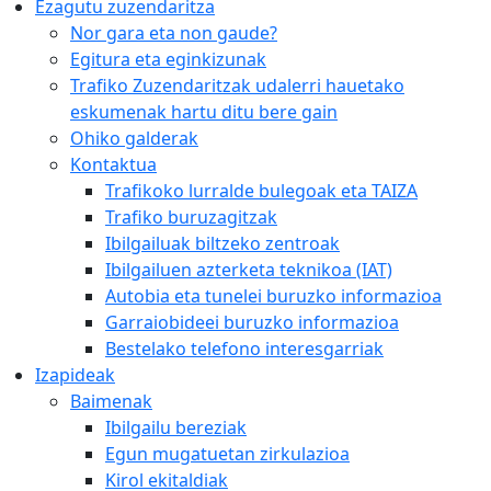
Ezagutu zuzendaritza
Nor gara eta non gaude?
Egitura eta eginkizunak
Trafiko Zuzendaritzak udalerri hauetako
eskumenak hartu ditu bere gain
Ohiko galderak
Kontaktua
Trafikoko lurralde bulegoak eta TAIZA
Trafiko buruzagitzak
Ibilgailuak biltzeko zentroak
Ibilgailuen azterketa teknikoa (IAT)
Autobia eta tunelei buruzko informazioa
Garraiobideei buruzko informazioa
Bestelako telefono interesgarriak
Izapideak
Baimenak
Ibilgailu bereziak
Egun mugatuetan zirkulazioa
Kirol ekitaldiak