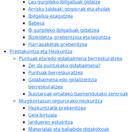
Lau gurpileko ibilgailuak gidatze
Arrisku taldeak: gogorrak eta ahulak
Ibilgailua ezagutzea
Babesa
Bi gurpileko ibilgailuak gidatzea
Bizikidetza, prebentzioa eta laguntza
Harrapaketak prebenitzea
Prestakuntza eta Hezkuntza
Puntuak eta/edo gidabaimena berreskuratzea
Zer da puntukako gidabaimena?
Puntuak berreskuratzea
Gidabaimena edo gidalizentzia
berreskuratzea
Ikastaroak emateko baimendutako zentroak
Mugikortasun segururako hezkuntza
Hezkuntzatik prebenitzea
Gela birtuala
Jardueren eskaintza
Materialak eta baliabide didaktikoak