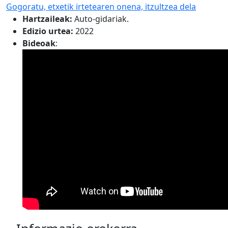
Gogoratu, etxetik irtetearen onena, itzultzea dela
Hartzaileak:
Auto-gidariak.
Edizio urtea:
2022
Bideoak
: