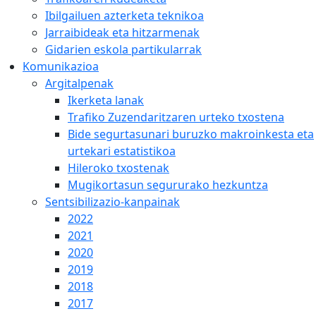
Ibilgailuen azterketa teknikoa
Jarraibideak eta hitzarmenak
Gidarien eskola partikularrak
Komunikazioa
Argitalpenak
Ikerketa lanak
Trafiko Zuzendaritzaren urteko txostena
Bide segurtasunari buruzko makroinkesta eta
urtekari estatistikoa
Hileroko txostenak
Mugikortasun segururako hezkuntza
Sentsibilizazio-kanpainak
2022
2021
2020
2019
2018
2017