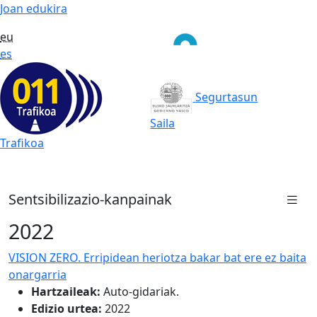
Joan edukira
eu
es
Segurtasun
Saila
Trafikoa
Sentsibilizazio-kanpainak
2022
VISION ZERO. Erripidean heriotza bakar bat ere ez baita
onargarria
Hartzaileak:
Auto-gidariak.
Edizio urtea:
2022