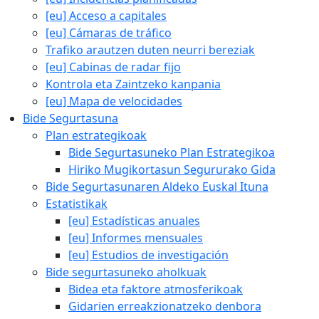
[eu] Acceso a capitales
[eu] Cámaras de tráfico
Trafiko arautzen duten neurri bereziak
[eu] Cabinas de radar fijo
Kontrola eta Zaintzeko kanpania
[eu] Mapa de velocidades
Bide Segurtasuna
Plan estrategikoak
Bide Segurtasuneko Plan Estrategikoa
Hiriko Mugikortasun Segururako Gida
Bide Segurtasunaren Aldeko Euskal Ituna
Estatistikak
[eu] Estadísticas anuales
[eu] Informes mensuales
[eu] Estudios de investigación
Bide segurtasuneko aholkuak
Bidea eta faktore atmosferikoak
Gidarien erreakzionatzeko denbora