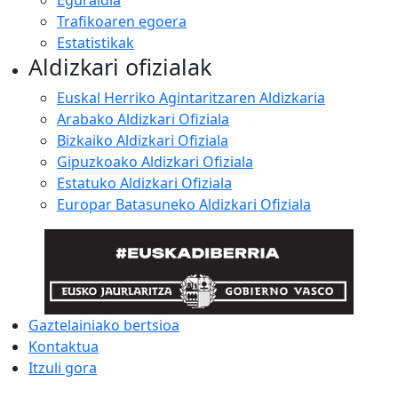
Eguraldia
Trafikoaren egoera
Estatistikak
Aldizkari ofizialak
Euskal Herriko Agintaritzaren Aldizkaria
Arabako Aldizkari Ofiziala
Bizkaiko Aldizkari Ofiziala
Gipuzkoako Aldizkari Ofiziala
Estatuko Aldizkari Ofiziala
Europar Batasuneko Aldizkari Ofiziala
Gaztelainiako bertsioa
Kontaktua
Itzuli gora