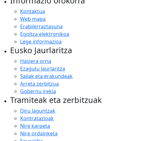
Informazio orokorra
Kontaktua
Web mapa
Erabilerraztasuna
Egoitza elektronikoa
Lege informazioa
Eusko Jaurlaritza
Hasiera orria
Ezagutu Jaurlaritza
Sailak eta erakundeak
Arreta zerbitzua
Gobernu irekia
Tramiteak eta zerbitzuak
Diru laguntzak
Kontratazioak
Nire karpeta
Nire ordainketa