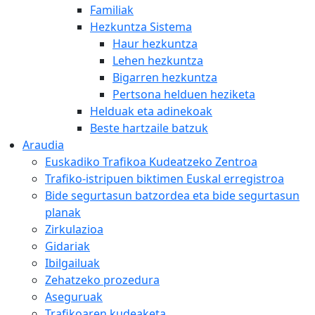
Familiak
Hezkuntza Sistema
Haur hezkuntza
Lehen hezkuntza
Bigarren hezkuntza
Pertsona helduen heziketa
Helduak eta adinekoak
Beste hartzaile batzuk
Araudia
Euskadiko Trafikoa Kudeatzeko Zentroa
Trafiko-istripuen biktimen Euskal erregistroa
Bide segurtasun batzordea eta bide segurtasun
planak
Zirkulazioa
Gidariak
Ibilgailuak
Zehatzeko prozedura
Aseguruak
Trafikoaren kudeaketa