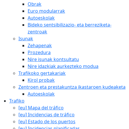
Obrak
Euro modularrak
Autoeskolak
Bideko sentsibilizazio- eta berreziketa-
zentroak
Isunak
Zehapenak
Prozedura
Nire isunak kontsultatu
Nire idazkiak aurkezteko modua
Trafikoko gertakariak
Kirol probak
Zentroen eta prestakuntza ikastaroen kudeaketa
Autoeskolak
Trafiko
[eu] Mapa del tráfico
[eu] Incidencias de tráfico
[eu] Estado de los puertos
[eu] Incidencias planificadas