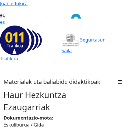
Joan edukira
eu
es
Segurtasun
Saila
Trafikoa
Materialak eta baliabide didaktikoak
Haur Hezkuntza
Ezaugarriak
Dokumentazio-mota:
Eskuliburua / Gida