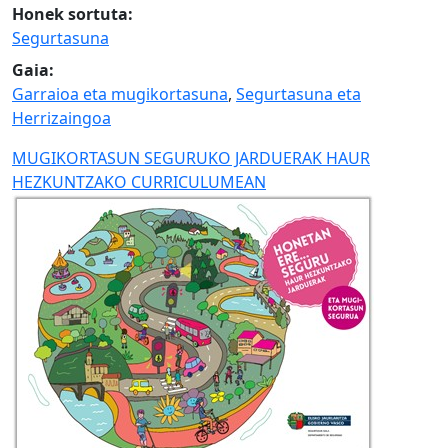
Honek sortuta:
Segurtasuna
Gaia:
Garraioa eta mugikortasuna
,
Segurtasuna eta
Herrizaingoa
MUGIKORTASUN SEGURUKO JARDUERAK HAUR
HEZKUNTZAKO CURRICULUMEAN