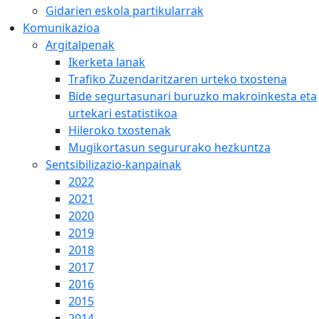
Gidarien eskola partikularrak
Komunikazioa
Argitalpenak
Ikerketa lanak
Trafiko Zuzendaritzaren urteko txostena
Bide segurtasunari buruzko makroinkesta eta
urtekari estatistikoa
Hileroko txostenak
Mugikortasun segururako hezkuntza
Sentsibilizazio-kanpainak
2022
2021
2020
2019
2018
2017
2016
2015
2014