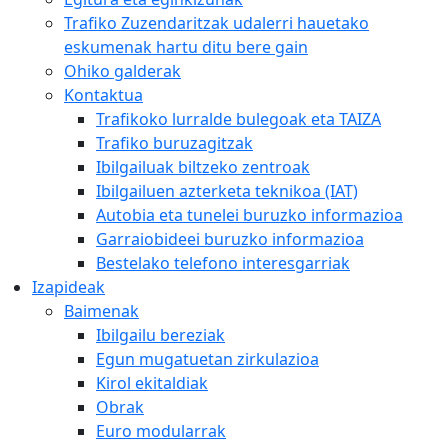
Trafiko Zuzendaritzak udalerri hauetako
eskumenak hartu ditu bere gain
Ohiko galderak
Kontaktua
Trafikoko lurralde bulegoak eta TAIZA
Trafiko buruzagitzak
Ibilgailuak biltzeko zentroak
Ibilgailuen azterketa teknikoa (IAT)
Autobia eta tunelei buruzko informazioa
Garraiobideei buruzko informazioa
Bestelako telefono interesgarriak
Izapideak
Baimenak
Ibilgailu bereziak
Egun mugatuetan zirkulazioa
Kirol ekitaldiak
Obrak
Euro modularrak