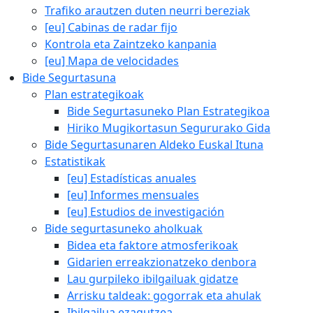
Trafiko arautzen duten neurri bereziak
[eu] Cabinas de radar fijo
Kontrola eta Zaintzeko kanpania
[eu] Mapa de velocidades
Bide Segurtasuna
Plan estrategikoak
Bide Segurtasuneko Plan Estrategikoa
Hiriko Mugikortasun Segururako Gida
Bide Segurtasunaren Aldeko Euskal Ituna
Estatistikak
[eu] Estadísticas anuales
[eu] Informes mensuales
[eu] Estudios de investigación
Bide segurtasuneko aholkuak
Bidea eta faktore atmosferikoak
Gidarien erreakzionatzeko denbora
Lau gurpileko ibilgailuak gidatze
Arrisku taldeak: gogorrak eta ahulak
Ibilgailua ezagutzea