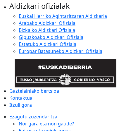
Aldizkari ofizialak
Euskal Herriko Agintaritzaren Aldizkaria
Arabako Aldizkari Ofiziala
Bizkaiko Aldizkari Ofiziala
Gipuzkoako Aldizkari Ofiziala
Estatuko Aldizkari Ofiziala
Europar Batasuneko Aldizkari Ofiziala
Gaztelainiako bertsioa
Kontaktua
Itzuli gora
Ezagutu zuzendaritza
Nor gara eta non gaude?
Egitura eta eginkizunak