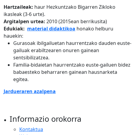
Hartzaileak:
haur Hezkuntzako Bigarren Zikloko
ikasleak (3-6 urte).
Argitalpen urtea:
2010 (2015ean berrikusita)
Edukiak:
material didaktikoa
honako helburu
hauekin:
Gurasoak ibilgailuetan haurrentzako dauden euste-
gailuak erabiltzearen onuren gainean
sentsibilizatzea.
Familia-bidaietan haurrentzako euste-gailuen bidez
babaesteko beharraren gainean hausnarketa
egitea.
Jardueraren azalpena
Informazio orokorra
Kontaktua