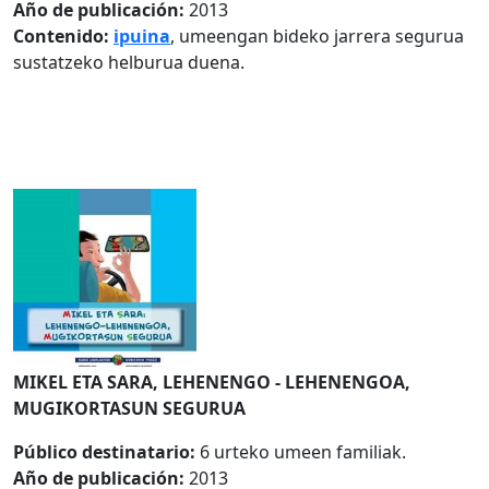
Año de publicación:
2013
Contenido:
ipuina
, umeengan bideko jarrera segurua
sustatzeko helburua duena.
MIKEL ETA SARA, LEHENENGO - LEHENENGOA,
MUGIKORTASUN SEGURUA
Público destinatario:
6 urteko umeen familiak.
Año de publicación:
2013