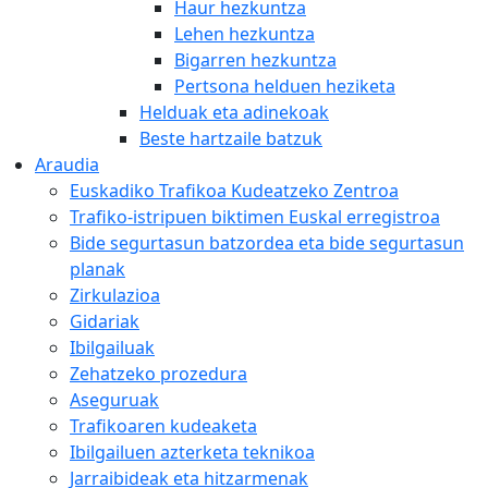
Haur hezkuntza
Lehen hezkuntza
Bigarren hezkuntza
Pertsona helduen heziketa
Helduak eta adinekoak
Beste hartzaile batzuk
Araudia
Euskadiko Trafikoa Kudeatzeko Zentroa
Trafiko-istripuen biktimen Euskal erregistroa
Bide segurtasun batzordea eta bide segurtasun
planak
Zirkulazioa
Gidariak
Ibilgailuak
Zehatzeko prozedura
Aseguruak
Trafikoaren kudeaketa
Ibilgailuen azterketa teknikoa
Jarraibideak eta hitzarmenak