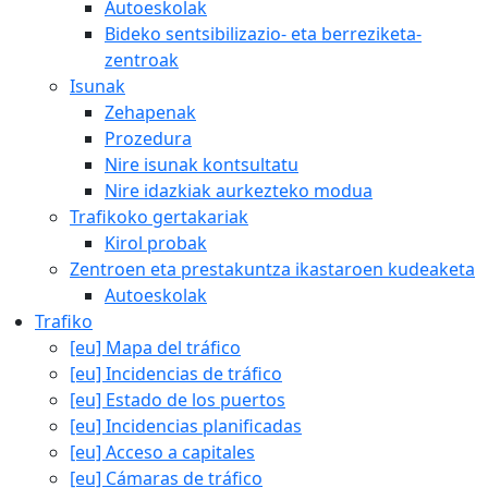
Autoeskolak
Bideko sentsibilizazio- eta berreziketa-
zentroak
Isunak
Zehapenak
Prozedura
Nire isunak kontsultatu
Nire idazkiak aurkezteko modua
Trafikoko gertakariak
Kirol probak
Zentroen eta prestakuntza ikastaroen kudeaketa
Autoeskolak
Trafiko
[eu] Mapa del tráfico
[eu] Incidencias de tráfico
[eu] Estado de los puertos
[eu] Incidencias planificadas
[eu] Acceso a capitales
[eu] Cámaras de tráfico