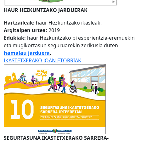
HAUR HEZKUNTZAKO JARDUERAK
Hartzaileak:
haur Hezkuntzako ikasleak.
Argitalpen urtea:
2019
Edukiak:
haur Hezkuntzako bi esperientzia-eremuekin
eta mugikortasun seguruarekin zerikusia duten
hamalau jarduera
.
IKASTETXERAKO JOAN-ETORRIAK
SEGURTASUNA IKASTETXERAKO SARRERA-