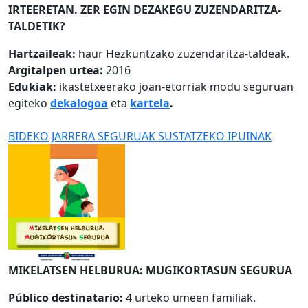
IRTEERETAN. ZER EGIN DEZAKEGU ZUZENDARITZA-
TALDETIK?
Hartzaileak:
haur Hezkuntzako zuzendaritza-taldeak.
Argitalpen urtea:
2016
Edukiak:
ikastetxeerako joan-etorriak modu seguruan
egiteko
dekalogoa
eta
kartela
.
BIDEKO JARRERA SEGURUAK SUSTATZEKO IPUINAK
MIKELATSEN HELBURUA: MUGIKORTASUN SEGURUA
Público destinatario:
4 urteko umeen familiak.