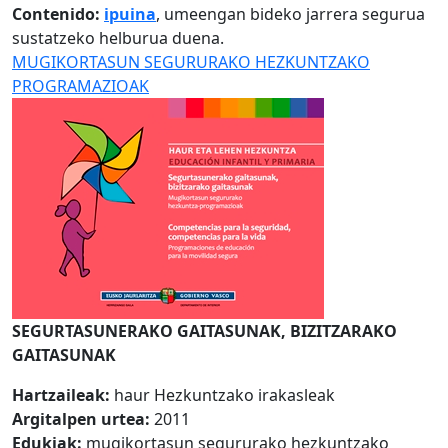
Contenido:
ipuina
, umeengan bideko jarrera segurua
sustatzeko helburua duena.
MUGIKORTASUN SEGURURAKO HEZKUNTZAKO
PROGRAMAZIOAK
SEGURTASUNERAKO GAITASUNAK, BIZITZARAKO
GAITASUNAK
Hartzaileak:
haur Hezkuntzako irakasleak
Argitalpen urtea:
2011
Edukiak:
mugikortasun segururako hezkuntzako