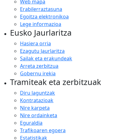
Web mapa
Erabilerraztasuna
Egoitza elektronikoa
Lege informazioa
Eusko Jaurlaritza
Hasiera orria
Ezagutu Jaurlaritza
Sailak eta erakundeak
Arreta zerbitzua
Gobernu irekia
Tramiteak eta zerbitzuak
Diru laguntzak
Kontratazioak
Nire karpeta
Nire ordainketa
Eguraldia
Trafikoaren egoera
Estatistikak