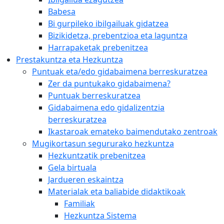
Babesa
Bi gurpileko ibilgailuak gidatzea
Bizikidetza, prebentzioa eta laguntza
Harrapaketak prebenitzea
Prestakuntza eta Hezkuntza
Puntuak eta/edo gidabaimena berreskuratzea
Zer da puntukako gidabaimena?
Puntuak berreskuratzea
Gidabaimena edo gidalizentzia
berreskuratzea
Ikastaroak emateko baimendutako zentroak
Mugikortasun segururako hezkuntza
Hezkuntzatik prebenitzea
Gela birtuala
Jardueren eskaintza
Materialak eta baliabide didaktikoak
Familiak
Hezkuntza Sistema