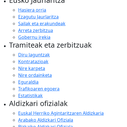
Eusko Jaurlaritza
Hasiera orria
Ezagutu Jaurlaritza
Sailak eta erakundeak
Arreta zerbitzua
Gobernu irekia
Tramiteak eta zerbitzuak
Diru laguntzak
Kontratazioak
Nire karpeta
Nire ordainketa
Eguraldia
Trafikoaren egoera
Estatistikak
Aldizkari ofizialak
Euskal Herriko Agintaritzaren Aldizkaria
Arabako Aldizkari Ofiziala
Bizkaiko Aldizkari Ofiziala