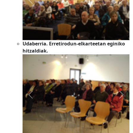
Previous
Next
Udaberria. Erretirodun-elkarteetan eginiko
hitzaldiak.
Previous
Next