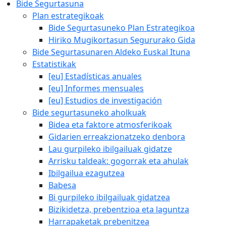
Bide Segurtasuna
Plan estrategikoak
Bide Segurtasuneko Plan Estrategikoa
Hiriko Mugikortasun Segururako Gida
Bide Segurtasunaren Aldeko Euskal Ituna
Estatistikak
[eu] Estadísticas anuales
[eu] Informes mensuales
[eu] Estudios de investigación
Bide segurtasuneko aholkuak
Bidea eta faktore atmosferikoak
Gidarien erreakzionatzeko denbora
Lau gurpileko ibilgailuak gidatze
Arrisku taldeak: gogorrak eta ahulak
Ibilgailua ezagutzea
Babesa
Bi gurpileko ibilgailuak gidatzea
Bizikidetza, prebentzioa eta laguntza
Harrapaketak prebenitzea