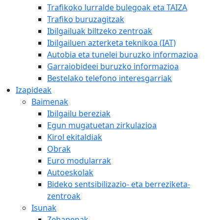
Trafikoko lurralde bulegoak eta TAIZA
Trafiko buruzagitzak
Ibilgailuak biltzeko zentroak
Ibilgailuen azterketa teknikoa (IAT)
Autobia eta tunelei buruzko informazioa
Garraiobideei buruzko informazioa
Bestelako telefono interesgarriak
Izapideak
Baimenak
Ibilgailu bereziak
Egun mugatuetan zirkulazioa
Kirol ekitaldiak
Obrak
Euro modularrak
Autoeskolak
Bideko sentsibilizazio- eta berreziketa-
zentroak
Isunak
Zehapenak