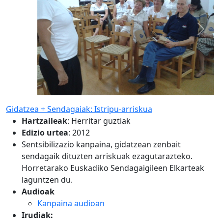
Previous
Next
Gidatzea + Sendagaiak: Istripu-arriskua
Hartzaileak
:
Herritar guztiak
Edizio urtea
: 2012
Sentsibilizazio kanpaina, gidatzean zenbait
sendagaik dituzten arriskuak ezagutarazteko.
Horretarako Euskadiko Sendagaigileen Elkarteak
laguntzen du.
Audioak
Kanpaina audioan
Irudiak: