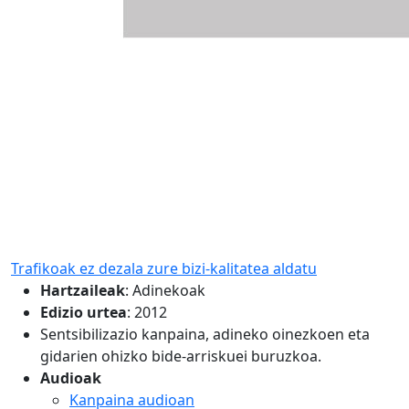
Trafikoak ez dezala zure bizi-kalitatea aldatu
Hartzaileak
:
Adinekoak
Edizio urtea
: 2012
Sentsibilizazio kanpaina, adineko oinezkoen eta
gidarien ohizko bide-arriskuei buruzkoa.
Audioak
Kanpaina audioan