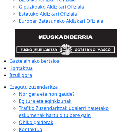
Gipuzkoako Aldizkari Ofiziala
Estatuko Aldizkari Ofiziala
Europar Batasuneko Aldizkari Ofiziala
Gaztelainiako bertsioa
Kontaktua
Itzuli gora
Ezagutu zuzendaritza
Nor gara eta non gaude?
Egitura eta eginkizunak
Trafiko Zuzendaritzak udalerri hauetako
eskumenak hartu ditu bere gain
Ohiko galderak
Kontaktua