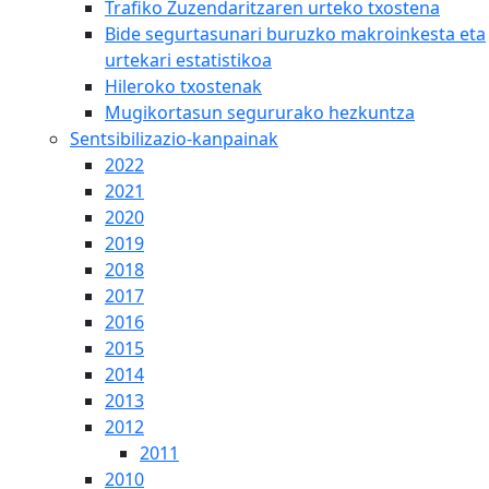
Trafiko Zuzendaritzaren urteko txostena
Bide segurtasunari buruzko makroinkesta eta
urtekari estatistikoa
Hileroko txostenak
Mugikortasun segururako hezkuntza
Sentsibilizazio-kanpainak
2022
2021
2020
2019
2018
2017
2016
2015
2014
2013
2012
2011
2010