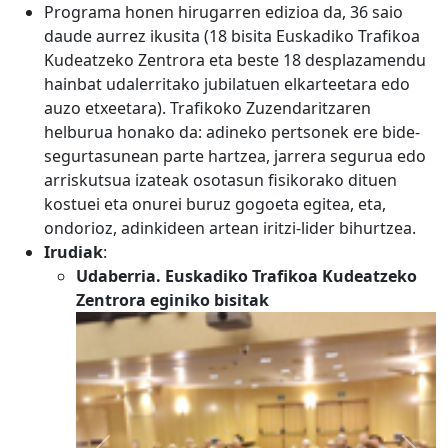
Programa honen hirugarren edizioa da, 36 saio
daude aurrez ikusita (18 bisita Euskadiko Trafikoa
Kudeatzeko Zentrora eta beste 18 desplazamendu
hainbat udalerritako jubilatuen elkarteetara edo
auzo etxeetara). Trafikoko Zuzendaritzaren
helburua honako da: adineko pertsonek ere bide-
segurtasunean parte hartzea, jarrera segurua edo
arriskutsua izateak osotasun fisikorako dituen
kostuei eta onurei buruz gogoeta egitea, eta,
ondorioz, adinkideen artean iritzi-lider bihurtzea.
Irudiak
:
Udaberria. Euskadiko Trafikoa Kudeatzeko
Zentrora eginiko bisitak