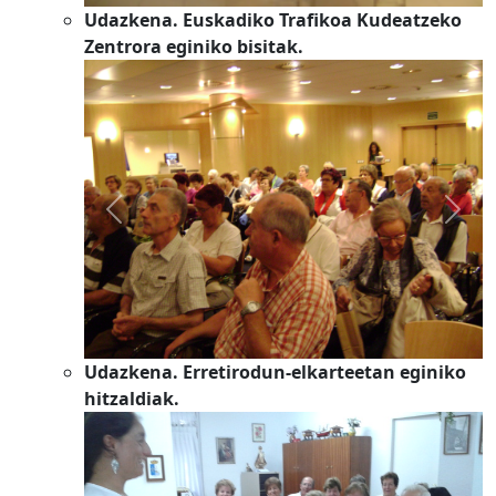
Udazkena. Euskadiko Trafikoa Kudeatzeko
Zentrora eginiko bisitak.
Previous
Next
Udazkena. Erretirodun-elkarteetan eginiko
hitzaldiak.