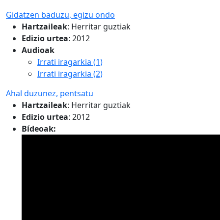
Gidatzen baduzu, egizu ondo
Hartzaileak
:
Herritar guztiak
Edizio urtea
: 2012
Audioak
Irrati iragarkia (1)
Irrati iragarkia (2)
Ahal duzunez, pentsatu
Hartzaileak
:
Herritar guztiak
Edizio urtea
: 2012
Bídeoak: