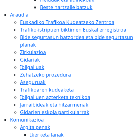
Beste hartzaile batzuk
Araudia
Euskadiko Trafikoa Kudeatzeko Zentroa
Trafiko-istripuen biktimen Euskal erregistroa
Bide segurtasun batzordea eta bide segurtasun
planak
Zirkulazioa
Gidariak
Ibilgailuak
Zehatzeko prozedura
Aseguruak
Trafikoaren kudeaketa
Ibilgailuen azterketa teknikoa
Jarraibideak eta hitzarmenak
Gidarien eskola partikularrak
Komunikazioa
Argitalpenak
Ikerketa lanak