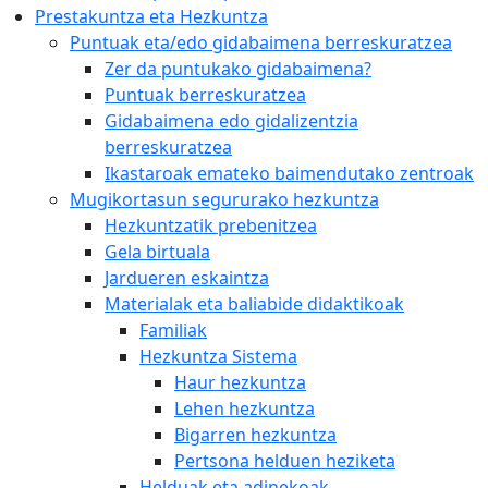
Prestakuntza eta Hezkuntza
Puntuak eta/edo gidabaimena berreskuratzea
Zer da puntukako gidabaimena?
Puntuak berreskuratzea
Gidabaimena edo gidalizentzia
berreskuratzea
Ikastaroak emateko baimendutako zentroak
Mugikortasun segururako hezkuntza
Hezkuntzatik prebenitzea
Gela birtuala
Jardueren eskaintza
Materialak eta baliabide didaktikoak
Familiak
Hezkuntza Sistema
Haur hezkuntza
Lehen hezkuntza
Bigarren hezkuntza
Pertsona helduen heziketa
Helduak eta adinekoak