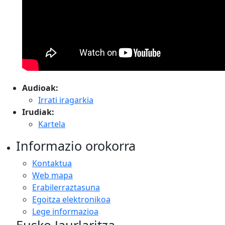
Audioak:
Irrati iragarkia
Irudiak:
Kartela
Informazio orokorra
Kontaktua
Web mapa
Erabilerraztasuna
Egoitza elektronikoa
Lege informazioa