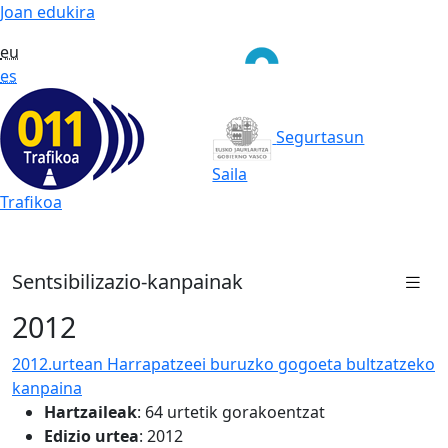
Joan edukira
eu
es
Segurtasun
Saila
Trafikoa
Sentsibilizazio-kanpainak
2012
2012.urtean Harrapatzeei buruzko gogoeta bultzatzeko
kanpaina
Hartzaileak
:
64 urtetik gorakoentzat
Edizio urtea
: 2012