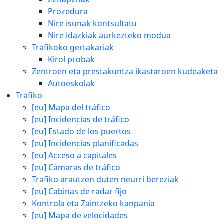
Prozedura
Nire isunak kontsultatu
Nire idazkiak aurkezteko modua
Trafikoko gertakariak
Kirol probak
Zentroen eta prestakuntza ikastaroen kudeaketa
Autoeskolak
Trafiko
[eu] Mapa del tráfico
[eu] Incidencias de tráfico
[eu] Estado de los puertos
[eu] Incidencias planificadas
[eu] Acceso a capitales
[eu] Cámaras de tráfico
Trafiko arautzen duten neurri bereziak
[eu] Cabinas de radar fijo
Kontrola eta Zaintzeko kanpania
[eu] Mapa de velocidades