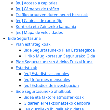
[eu] Acceso a capitales
[eu] Cámaras de tráfico
Trafiko arautzen duten neurri bereziak
[eu] Cabinas de radar fijo
Kontrola eta Zaintzeko kanpania
[eu] Mapa de velocidades
Bide Segurtasuna
Plan estrategikoak
Bide Segurtasuneko Plan Estrategikoa
Hiriko Mugikortasun Segururako Gida
Bide Segurtasunaren Aldeko Euskal Ituna
Estatistikak
[eu] Estadísticas anuales
[eu] Informes mensuales
[eu] Estudios de investigación
Bide segurtasuneko aholkuak
Bidea eta faktore atmosferikoak
Gidarien erreakzionatzeko denbora
Lau gurpileko ibilgailuak gidatze