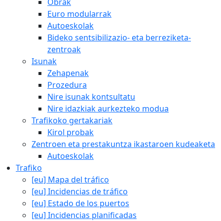
Obrak
Euro modularrak
Autoeskolak
Bideko sentsibilizazio- eta berreziketa-
zentroak
Isunak
Zehapenak
Prozedura
Nire isunak kontsultatu
Nire idazkiak aurkezteko modua
Trafikoko gertakariak
Kirol probak
Zentroen eta prestakuntza ikastaroen kudeaketa
Autoeskolak
Trafiko
[eu] Mapa del tráfico
[eu] Incidencias de tráfico
[eu] Estado de los puertos
[eu] Incidencias planificadas