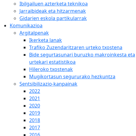
Ibilgailuen azterketa teknikoa
Jarraibideak eta hitzarmenak
Gidarien eskola partikularrak
Komunikazioa
Argitalpenak
Ikerketa lanak
Trafiko Zuzendaritzaren urteko txostena
Bide segurtasunari buruzko makroinkesta eta
urtekari estatistikoa
Hileroko txostenak
Mugikortasun segururako hezkuntza
Sentsibilizazio-kanpainak
2022
2021
2020
2019
2018
2017
2016