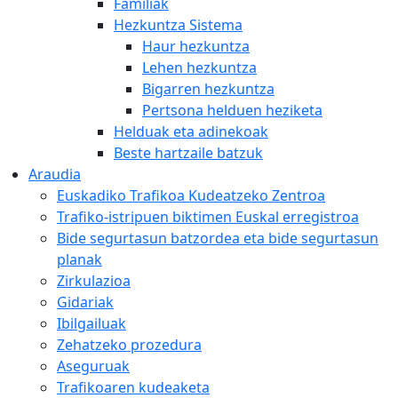
Familiak
Hezkuntza Sistema
Haur hezkuntza
Lehen hezkuntza
Bigarren hezkuntza
Pertsona helduen heziketa
Helduak eta adinekoak
Beste hartzaile batzuk
Araudia
Euskadiko Trafikoa Kudeatzeko Zentroa
Trafiko-istripuen biktimen Euskal erregistroa
Bide segurtasun batzordea eta bide segurtasun
planak
Zirkulazioa
Gidariak
Ibilgailuak
Zehatzeko prozedura
Aseguruak
Trafikoaren kudeaketa