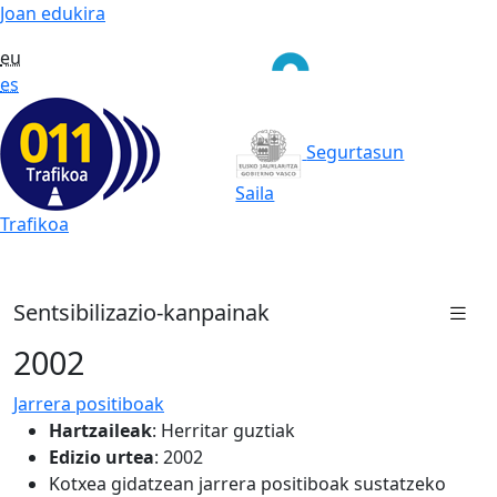
Joan edukira
eu
es
Segurtasun
Saila
Trafikoa
Sentsibilizazio-kanpainak
2002
Jarrera positiboak
Hartzaileak
:
Herritar guztiak
Edizio urtea
: 2002
Kotxea gidatzean jarrera positiboak sustatzeko