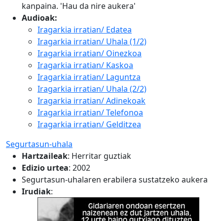
kanpaina. 'Hau da nire aukera'
Audioak:
Iragarkia irratian/ Edatea
Iragarkia irratian/ Uhala (1/2)
Iragarkia irratian/ Oinezkoa
Iragarkia irratian/ Kaskoa
Iragarkia irratian/ Laguntza
Iragarkia irratian/ Uhala (2/2)
Iragarkia irratian/ Adinekoak
Iragarkia irratian/ Telefonoa
Iragarkia irratian/ Gelditzea
Segurtasun-uhala
Hartzaileak
:
Herritar guztiak
Edizio urtea
: 2002
Segurtasun-uhalaren erabilera sustatzeko aukera
Irudiak
: