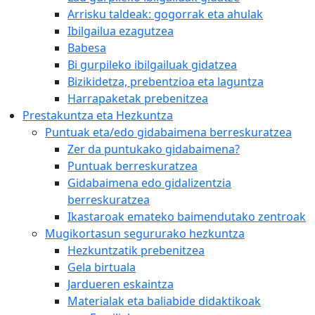
Arrisku taldeak: gogorrak eta ahulak
Ibilgailua ezagutzea
Babesa
Bi gurpileko ibilgailuak gidatzea
Bizikidetza, prebentzioa eta laguntza
Harrapaketak prebenitzea
Prestakuntza eta Hezkuntza
Puntuak eta/edo gidabaimena berreskuratzea
Zer da puntukako gidabaimena?
Puntuak berreskuratzea
Gidabaimena edo gidalizentzia
berreskuratzea
Ikastaroak emateko baimendutako zentroak
Mugikortasun segururako hezkuntza
Hezkuntzatik prebenitzea
Gela birtuala
Jardueren eskaintza
Materialak eta baliabide didaktikoak