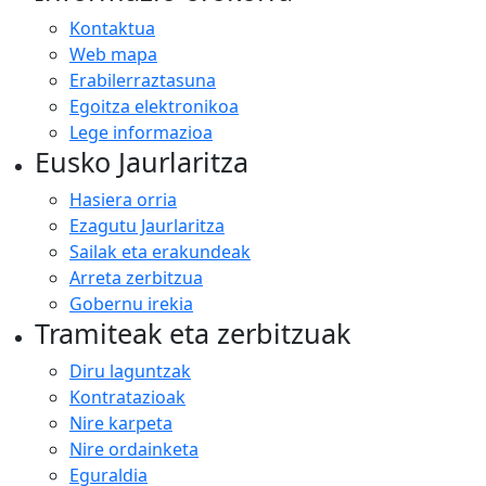
Kontaktua
Web mapa
Erabilerraztasuna
Egoitza elektronikoa
Lege informazioa
Eusko Jaurlaritza
Hasiera orria
Ezagutu Jaurlaritza
Sailak eta erakundeak
Arreta zerbitzua
Gobernu irekia
Tramiteak eta zerbitzuak
Diru laguntzak
Kontratazioak
Nire karpeta
Nire ordainketa
Eguraldia