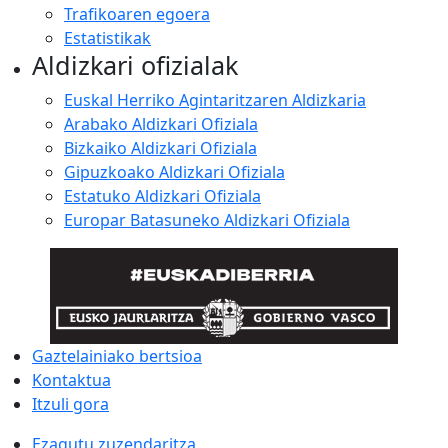
Trafikoaren egoera
Estatistikak
Aldizkari ofizialak
Euskal Herriko Agintaritzaren Aldizkaria
Arabako Aldizkari Ofiziala
Bizkaiko Aldizkari Ofiziala
Gipuzkoako Aldizkari Ofiziala
Estatuko Aldizkari Ofiziala
Europar Batasuneko Aldizkari Ofiziala
Gaztelainiako bertsioa
Kontaktua
Itzuli gora
Ezagutu zuzendaritza