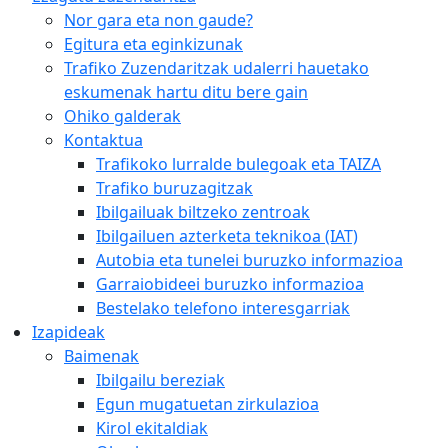
Nor gara eta non gaude?
Egitura eta eginkizunak
Trafiko Zuzendaritzak udalerri hauetako
eskumenak hartu ditu bere gain
Ohiko galderak
Kontaktua
Trafikoko lurralde bulegoak eta TAIZA
Trafiko buruzagitzak
Ibilgailuak biltzeko zentroak
Ibilgailuen azterketa teknikoa (IAT)
Autobia eta tunelei buruzko informazioa
Garraiobideei buruzko informazioa
Bestelako telefono interesgarriak
Izapideak
Baimenak
Ibilgailu bereziak
Egun mugatuetan zirkulazioa
Kirol ekitaldiak