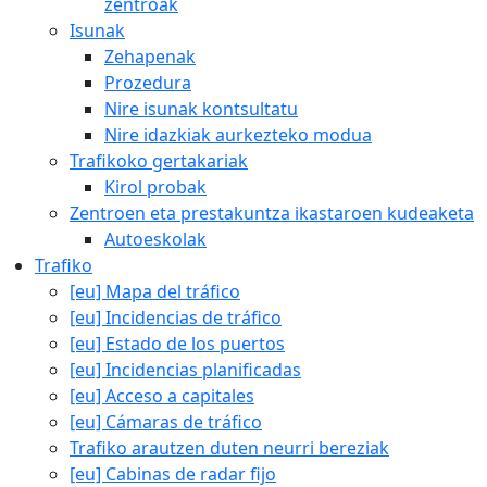
zentroak
Isunak
Zehapenak
Prozedura
Nire isunak kontsultatu
Nire idazkiak aurkezteko modua
Trafikoko gertakariak
Kirol probak
Zentroen eta prestakuntza ikastaroen kudeaketa
Autoeskolak
Trafiko
[eu] Mapa del tráfico
[eu] Incidencias de tráfico
[eu] Estado de los puertos
[eu] Incidencias planificadas
[eu] Acceso a capitales
[eu] Cámaras de tráfico
Trafiko arautzen duten neurri bereziak
[eu] Cabinas de radar fijo