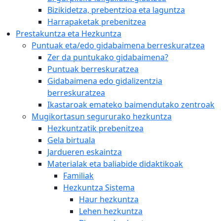
Bizikidetza, prebentzioa eta laguntza
Harrapaketak prebenitzea
Prestakuntza eta Hezkuntza
Puntuak eta/edo gidabaimena berreskuratzea
Zer da puntukako gidabaimena?
Puntuak berreskuratzea
Gidabaimena edo gidalizentzia
berreskuratzea
Ikastaroak emateko baimendutako zentroak
Mugikortasun segururako hezkuntza
Hezkuntzatik prebenitzea
Gela birtuala
Jardueren eskaintza
Materialak eta baliabide didaktikoak
Familiak
Hezkuntza Sistema
Haur hezkuntza
Lehen hezkuntza