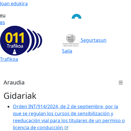
Joan edukira
eu
es
Segurtasun
Saila
Trafikoa
Araudia
Gidariak
Orden INT/914/2024, de 2 de septiembre, por la
que se regulan los cursos de sensibilización y
reeducación vial para los titulares de un permiso o
licencia de conducción