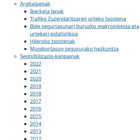
Argitalpenak
Ikerketa lanak
Trafiko Zuzendaritzaren urteko txostena
Bide segurtasunari buruzko makroinkesta eta
urtekari estatistikoa
Hileroko txostenak
Mugikortasun segururako hezkuntza
Sentsibilizazio-kanpainak
2022
2021
2020
2019
2018
2017
2016
2015
2014
2013
2012