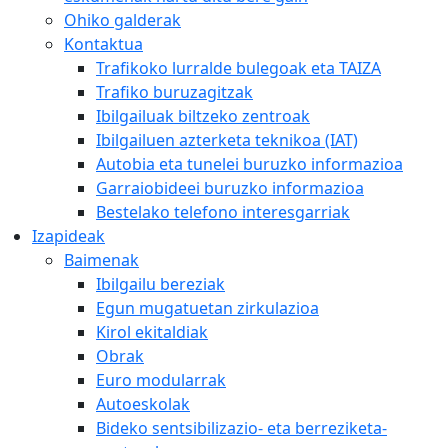
Ohiko galderak
Kontaktua
Trafikoko lurralde bulegoak eta TAIZA
Trafiko buruzagitzak
Ibilgailuak biltzeko zentroak
Ibilgailuen azterketa teknikoa (IAT)
Autobia eta tunelei buruzko informazioa
Garraiobideei buruzko informazioa
Bestelako telefono interesgarriak
Izapideak
Baimenak
Ibilgailu bereziak
Egun mugatuetan zirkulazioa
Kirol ekitaldiak
Obrak
Euro modularrak
Autoeskolak
Bideko sentsibilizazio- eta berreziketa-