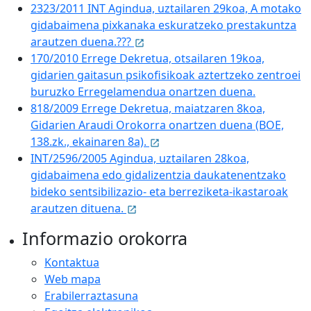
2323/2011 INT Agindua, uztailaren 29koa, A motako
gidabaimena pixkanaka eskuratzeko prestakuntza
arautzen duena.???
170/2010 Errege Dekretua, otsailaren 19koa,
gidarien gaitasun psikofisikoak aztertzeko zentroei
buruzko Erregelamendua onartzen duena.
818/2009 Errege Dekretua, maiatzaren 8koa,
Gidarien Araudi Orokorra onartzen duena (BOE,
138.zk., ekainaren 8a).
INT/2596/2005 Agindua, uztailaren 28koa,
gidabaimena edo gidalizentzia daukatenentzako
bideko sentsibilizazio- eta berreziketa-ikastaroak
arautzen dituena.
Informazio orokorra
Kontaktua
Web mapa
Erabilerraztasuna