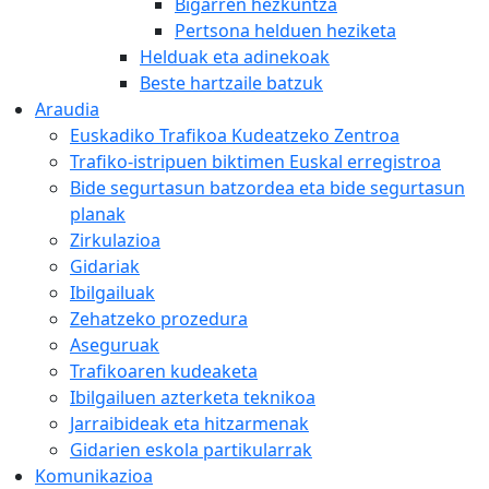
Bigarren hezkuntza
Pertsona helduen heziketa
Helduak eta adinekoak
Beste hartzaile batzuk
Araudia
Euskadiko Trafikoa Kudeatzeko Zentroa
Trafiko-istripuen biktimen Euskal erregistroa
Bide segurtasun batzordea eta bide segurtasun
planak
Zirkulazioa
Gidariak
Ibilgailuak
Zehatzeko prozedura
Aseguruak
Trafikoaren kudeaketa
Ibilgailuen azterketa teknikoa
Jarraibideak eta hitzarmenak
Gidarien eskola partikularrak
Komunikazioa