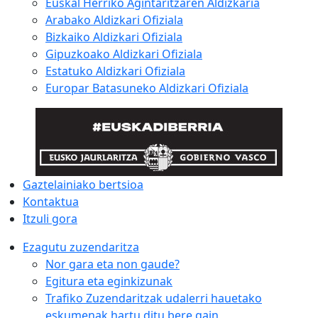
Euskal Herriko Agintaritzaren Aldizkaria
Arabako Aldizkari Ofiziala
Bizkaiko Aldizkari Ofiziala
Gipuzkoako Aldizkari Ofiziala
Estatuko Aldizkari Ofiziala
Europar Batasuneko Aldizkari Ofiziala
Gaztelainiako bertsioa
Kontaktua
Itzuli gora
Ezagutu zuzendaritza
Nor gara eta non gaude?
Egitura eta eginkizunak
Trafiko Zuzendaritzak udalerri hauetako
eskumenak hartu ditu bere gain