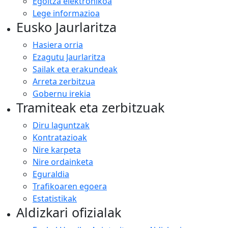
Egoitza elektronikoa
Lege informazioa
Eusko Jaurlaritza
Hasiera orria
Ezagutu Jaurlaritza
Sailak eta erakundeak
Arreta zerbitzua
Gobernu irekia
Tramiteak eta zerbitzuak
Diru laguntzak
Kontratazioak
Nire karpeta
Nire ordainketa
Eguraldia
Trafikoaren egoera
Estatistikak
Aldizkari ofizialak