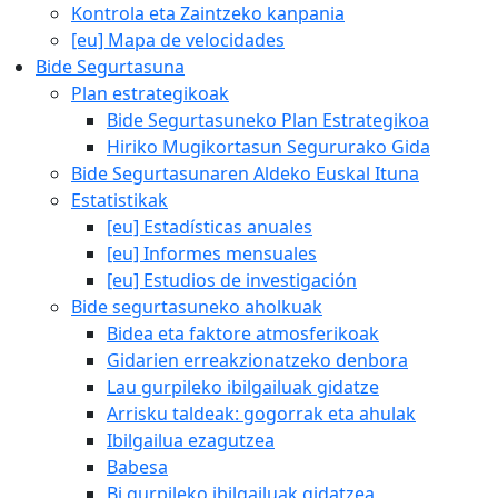
Kontrola eta Zaintzeko kanpania
[eu] Mapa de velocidades
Bide Segurtasuna
Plan estrategikoak
Bide Segurtasuneko Plan Estrategikoa
Hiriko Mugikortasun Segururako Gida
Bide Segurtasunaren Aldeko Euskal Ituna
Estatistikak
[eu] Estadísticas anuales
[eu] Informes mensuales
[eu] Estudios de investigación
Bide segurtasuneko aholkuak
Bidea eta faktore atmosferikoak
Gidarien erreakzionatzeko denbora
Lau gurpileko ibilgailuak gidatze
Arrisku taldeak: gogorrak eta ahulak
Ibilgailua ezagutzea
Babesa
Bi gurpileko ibilgailuak gidatzea