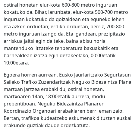
ostiral honetan elur-kota 600-800 metro inguruan
kokatuko da. Bihar, larunbata, elur-kota 500-700 metro
inguruan kokatuko da goizaldean eta eguneko lehen
eta azken orduetan; erdiko orduetan, berriz, 700-800
metro inguruan izango da. Eta igandean, prezipitazio
arriskua jaitsi egin daiteke, baina abisu horia
mantenduko litzateke tenperatura baxuakaitik eta
barnealdean izotza egin dezakeelako, 00:00etatik
10:00etara.
Egoera horren aurrean, Eusko Jaurlaritzako Segurtasun
Saileko Trafiko Zuzendaritzak Neguko Bidezaintza Plana
martxan jartzea erabaki du, ostiral honetan,
martxoaren 14an, 18:00etatik aurrera, modu
prebentiboan. Neguko Bidezaintza Planaren
Koordinazio Organoari erabakiaren berri eman zaio.
Bertan, trafikoa kudeatzeko eskumenak dituzten euskal
erakunde guztiak daude ordezkatuta.