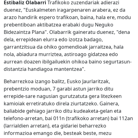
Estibaliz Olabarri
Trafikoko zuzendariak adierazi
duenez, "Euskalmeten iragarpenaren arabera, ez da
arazo handirik espero trafikoan, baina, hala ere, modu
prebentiboan aktibatzea erabaki dugu Neguko
Bidezaintza Plana". Olabarrik gaineratu duenez, "dena
dela, errepidean elurra edo izotza badago,
garrantzitsua da ohiko gomendioak jarraitzea, hala
nola, abiadura murriztea, astiroago gidatzea edo
aurrean doazen ibilgailuekin ohikoa baino segurtasun-
distantzia handiagoa mantentzea".
Beharrezkoa izango balitz, Eusko Jaurlaritzak,
prebentzio moduan, 7 garabi astun jarriko ditu
errepide-sare nagusian gurutzatuta gera litezkeen
kamioiak erretiratuko direla ziurtatzeko. Gainera,
baliabide gehiago jarriko ditu kudeaketa-gelan eta
telefono-arretan, bai 011n (trafikoko arretan) bai 112an
(larrialdien arretan), eta gidariei beharrezko
informazioa emango die, besteak beste, mezu