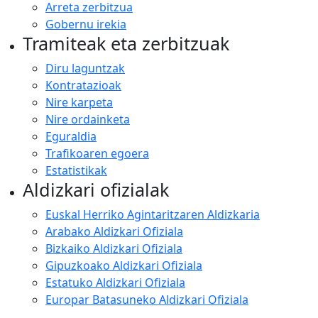
Arreta zerbitzua
Gobernu irekia
Tramiteak eta zerbitzuak
Diru laguntzak
Kontratazioak
Nire karpeta
Nire ordainketa
Eguraldia
Trafikoaren egoera
Estatistikak
Aldizkari ofizialak
Euskal Herriko Agintaritzaren Aldizkaria
Arabako Aldizkari Ofiziala
Bizkaiko Aldizkari Ofiziala
Gipuzkoako Aldizkari Ofiziala
Estatuko Aldizkari Ofiziala
Europar Batasuneko Aldizkari Ofiziala