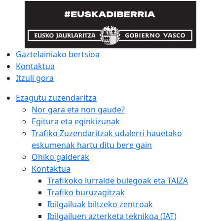
Gaztelainiako bertsioa
Kontaktua
Itzuli gora
Ezagutu zuzendaritza
Nor gara eta non gaude?
Egitura eta eginkizunak
Trafiko Zuzendaritzak udalerri hauetako
eskumenak hartu ditu bere gain
Ohiko galderak
Kontaktua
Trafikoko lurralde bulegoak eta TAIZA
Trafiko buruzagitzak
Ibilgailuak biltzeko zentroak
Ibilgailuen azterketa teknikoa (IAT)