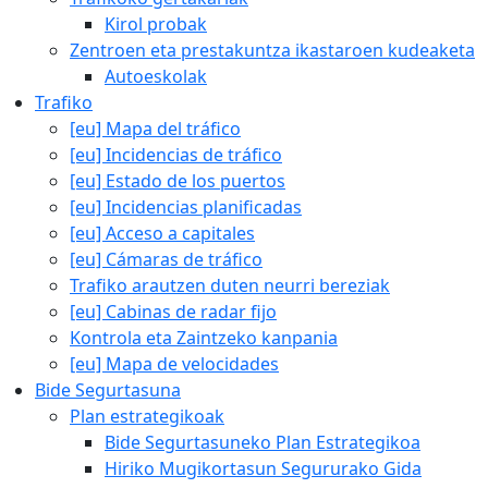
Kirol probak
Zentroen eta prestakuntza ikastaroen kudeaketa
Autoeskolak
Trafiko
[eu] Mapa del tráfico
[eu] Incidencias de tráfico
[eu] Estado de los puertos
[eu] Incidencias planificadas
[eu] Acceso a capitales
[eu] Cámaras de tráfico
Trafiko arautzen duten neurri bereziak
[eu] Cabinas de radar fijo
Kontrola eta Zaintzeko kanpania
[eu] Mapa de velocidades
Bide Segurtasuna
Plan estrategikoak
Bide Segurtasuneko Plan Estrategikoa
Hiriko Mugikortasun Segururako Gida