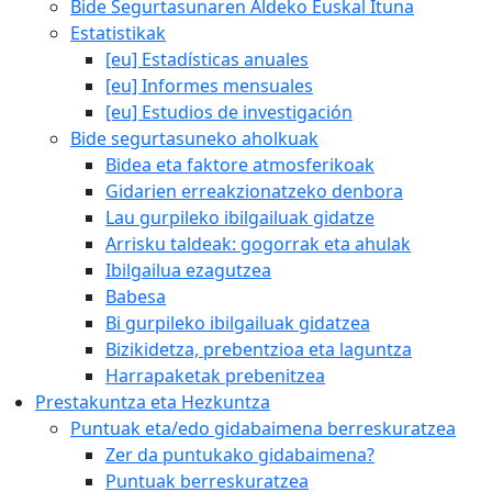
Bide Segurtasunaren Aldeko Euskal Ituna
Estatistikak
[eu] Estadísticas anuales
[eu] Informes mensuales
[eu] Estudios de investigación
Bide segurtasuneko aholkuak
Bidea eta faktore atmosferikoak
Gidarien erreakzionatzeko denbora
Lau gurpileko ibilgailuak gidatze
Arrisku taldeak: gogorrak eta ahulak
Ibilgailua ezagutzea
Babesa
Bi gurpileko ibilgailuak gidatzea
Bizikidetza, prebentzioa eta laguntza
Harrapaketak prebenitzea
Prestakuntza eta Hezkuntza
Puntuak eta/edo gidabaimena berreskuratzea
Zer da puntukako gidabaimena?
Puntuak berreskuratzea