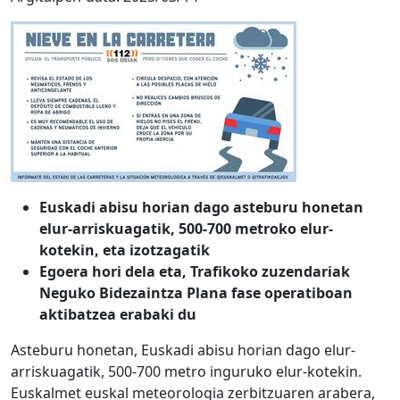
Euskadi abisu horian dago asteburu honetan
elur-arriskuagatik, 500-700 metroko elur-
kotekin, eta izotzagatik
Egoera hori dela eta, Trafikoko zuzendariak
Neguko Bidezaintza Plana fase operatiboan
aktibatzea erabaki du
Asteburu honetan, Euskadi abisu horian dago elur-
arriskuagatik, 500-700 metro inguruko elur-kotekin.
Euskalmet euskal meteorologia zerbitzuaren arabera,