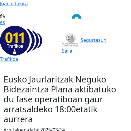
Joan edukira
eu
es
Segurtasun
Saila
Trafikoa
Eusko Jaurlaritzak Neguko
Bidezaintza Plana aktibatuko
du fase operatiboan gaur
arratsaldeko 18:00etatik
aurrera
Argitalpen-data:
2025/03/14