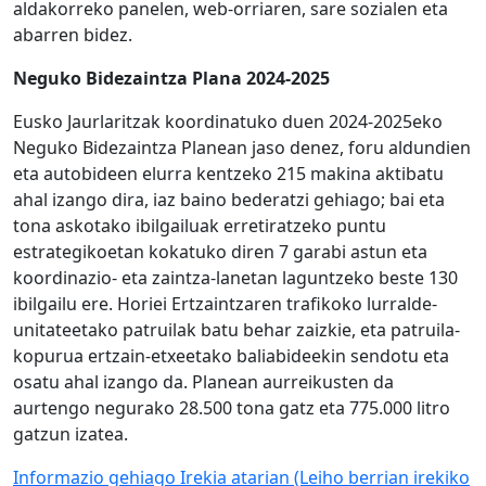
aldakorreko panelen, web-orriaren, sare sozialen eta
abarren bidez.
Neguko Bidezaintza Plana 2024-2025
Eusko Jaurlaritzak koordinatuko duen 2024-2025eko
Neguko Bidezaintza Planean jaso denez, foru aldundien
eta autobideen elurra kentzeko 215 makina aktibatu
ahal izango dira, iaz baino bederatzi gehiago; bai eta
tona askotako ibilgailuak erretiratzeko puntu
estrategikoetan kokatuko diren 7 garabi astun eta
koordinazio- eta zaintza-lanetan laguntzeko beste 130
ibilgailu ere. Horiei Ertzaintzaren trafikoko lurralde-
unitateetako patruilak batu behar zaizkie, eta patruila-
kopurua ertzain-etxeetako baliabideekin sendotu eta
osatu ahal izango da. Planean aurreikusten da
aurtengo negurako 28.500 tona gatz eta 775.000 litro
gatzun izatea.
Informazio gehiago Irekia atarian
(Leiho berrian irekiko