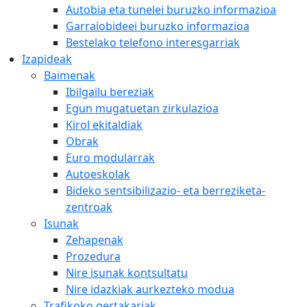
Autobia eta tunelei buruzko informazioa
Garraiobideei buruzko informazioa
Bestelako telefono interesgarriak
Izapideak
Baimenak
Ibilgailu bereziak
Egun mugatuetan zirkulazioa
Kirol ekitaldiak
Obrak
Euro modularrak
Autoeskolak
Bideko sentsibilizazio- eta berreziketa-
zentroak
Isunak
Zehapenak
Prozedura
Nire isunak kontsultatu
Nire idazkiak aurkezteko modua
Trafikoko gertakariak