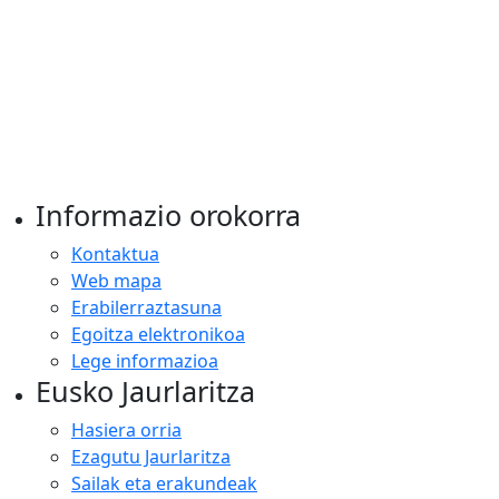
Informazio orokorra
Kontaktua
Web mapa
Erabilerraztasuna
Egoitza elektronikoa
Lege informazioa
Eusko Jaurlaritza
Hasiera orria
Ezagutu Jaurlaritza
Sailak eta erakundeak