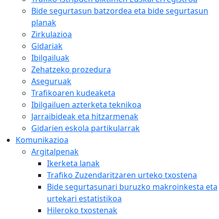
Bide segurtasun batzordea eta bide segurtasun
planak
Zirkulazioa
Gidariak
Ibilgailuak
Zehatzeko prozedura
Aseguruak
Trafikoaren kudeaketa
Ibilgailuen azterketa teknikoa
Jarraibideak eta hitzarmenak
Gidarien eskola partikularrak
Komunikazioa
Argitalpenak
Ikerketa lanak
Trafiko Zuzendaritzaren urteko txostena
Bide segurtasunari buruzko makroinkesta eta
urtekari estatistikoa
Hileroko txostenak