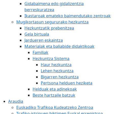
Gidabaimena edo gidalizentzia
berreskuratzea
Ikastaroak emateko baimendutako zentroak
Mugikortasun segururako hezkuntza
Hezkuntzatik prebenitzea
Gela birtuala
Jardueren eskaintza
Materialak eta baliabide didaktikoak
Familiak
Hezkuntza Sistema
Haur hezkuntza
Lehen hezkuntza
Bigarren hezkuntza
Pertsona helduen heziketa
Helduak eta adinekoak
Beste hartzaile batzuk
Araudia
Euskadiko Trafikoa Kudeatzeko Zentroa
Trafiko-istripuen biktimen Euskal erregistroa