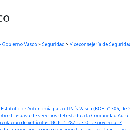
co
 - Gobierno Vasco
>
Seguridad
>
Viceconsejería de Segurida
 Estatuto de Autonomía para el País Vasco (BOE nº 306, de 
sobre traspaso de servicios del estado a la Comunidad Autó
circulación de vehículos (BOE nº 287, de 30 de noviembre)
 de Interior, por la que se dispone la puesta en funcionam