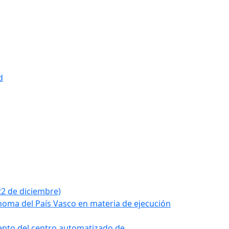
d
22 de diciembre)
noma del País Vasco en materia de ejecución
iento del centro automatizado de