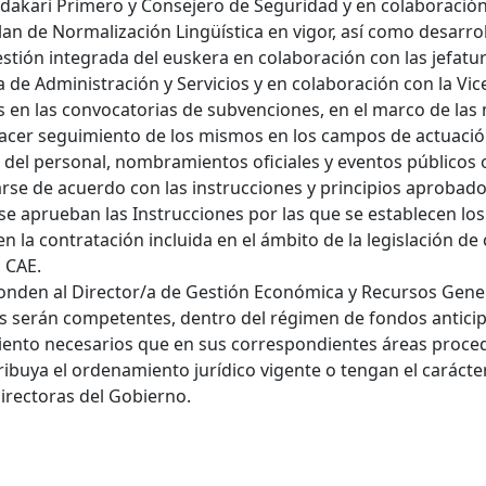
endakari Primero y Consejero de Seguridad y en colaboració
Plan de Normalización Lingüística en vigor, así como desarroll
stión integrada del euskera en colaboración con las jefatura
a de Administración y Servicios y en colaboración con la Vice
cos en las convocatorias de subvenciones, en el marco de l
er seguimiento de los mismos en los campos de actuación d
 del personal, nombramientos oficiales y eventos públicos
larse de acuerdo con las instrucciones y principios aproba
 se aprueban las Instrucciones por las que se establecen lo
n la contratación incluida en el ámbito de la legislación de 
a CAE.
onden al Director/a de Gestión Económica y Recursos Gener
as serán competentes, dentro del régimen de fondos anticip
iento necesarios que en sus correspondientes áreas proce
ribuya el ordenamiento jurídico vigente o tengan el caráct
Directoras del Gobierno.