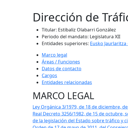
Dirección de Tráfi
Titular
:
Estibaliz Olabarri González
Periodo del mandato
:
Legislatura XII
Entidades superiores
:
Eusko Jaurlaritza
Marco legal
Áreas / Funciones
Datos de contacto
Cargos
Entidades relacionadas
MARCO LEGAL
Ley Orgánica 3/1979, de 18 de diciembre, de
Real Decreto 3256/1982, de 15 de octubre, 
de la legislación del Estado sobre tráfico y 
Orden de 17 de mayo de 2011, del Consejero