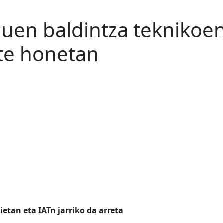
ailuen baldintza tekniko
te honetan
etan eta IATn jarriko da arreta