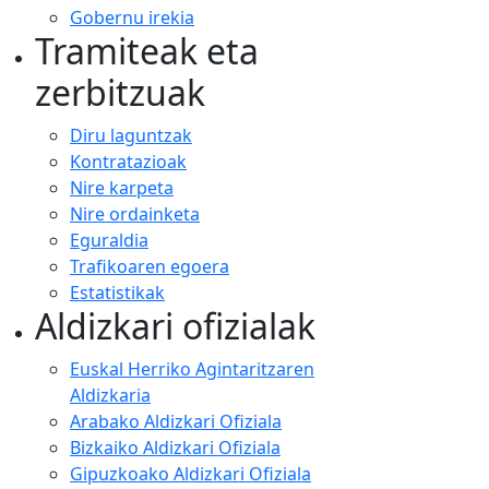
Gobernu irekia
Tramiteak eta
zerbitzuak
Diru laguntzak
Kontratazioak
Nire karpeta
Nire ordainketa
Eguraldia
Trafikoaren egoera
Estatistikak
Aldizkari ofizialak
Euskal Herriko Agintaritzaren
Aldizkaria
Arabako Aldizkari Ofiziala
Bizkaiko Aldizkari Ofiziala
Gipuzkoako Aldizkari Ofiziala