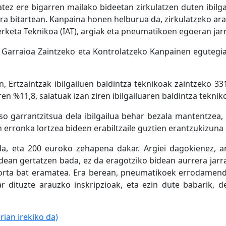
atez ere bigarren mailako bideetan zirkulatzen duten ibilg
7ra bitartean. Kanpaina honen helburua da, zirkulatzeko ar
zterketa Teknikoa (IAT), argiak eta pneumatikoen egoeran jarr
a Garraioa Zaintzeko eta Kontrolatzeko Kanpainen eguteg
Ertzaintzak ibilgailuen baldintza teknikoak zaintzeko 331 k
aren %11,8, salatuak izan ziren ibilgailuaren baldintza tekn
so garrantzitsua dela ibilgailua behar bezala mantentzea,
erronka lortzea bideen erabiltzaile guztien erantzukizuna 
da, eta 200 euroko zehapena dakar. Argiei dagokienez, 
idean gertatzen bada, ez da eragotziko bidean aurrera jarrai
orta bat eramatea. Era berean, pneumatikoek errodamen
r dituzte arauzko inskripzioak, eta ezin dute babarik, de
rian irekiko da)