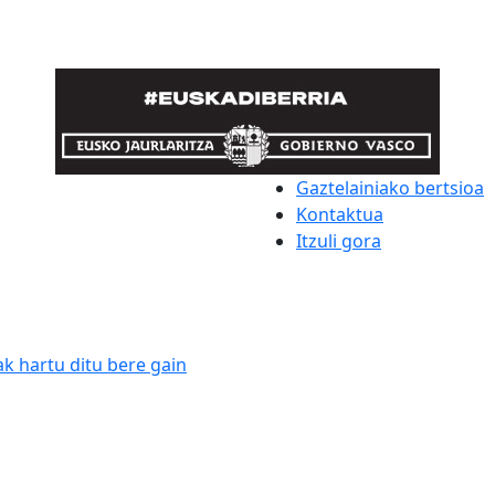
Gaztelainiako bertsioa
Kontaktua
Itzuli gora
k hartu ditu bere gain