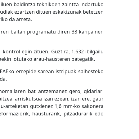
ailuen baldintza teknikoen zaintza indartuko
audiak ezartzen dituen eskakizunak betetzen
iko da arreta.
iaren baitan programatu diren 33 kanpainen
ontrol egin zituen. Guztira, 1.632 ibilgailu
ikoekin lotutako arau-hausteren bategatik.
 EAEko errepide-sarean istripuak saihesteko
da.
anomaliaren bat antzemanez gero, gidariari
tzea, arriskutsua izan ezean; izan ere, gaur
du-arteketan gutxienez 1,6 mm-ko sakonera
formaziorik, hausturarik, pitzadurarik edo