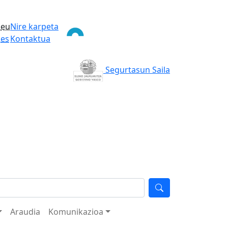
eu
Nire karpeta
es
Kontaktua
Segurtasun Saila
Araudia
Komunikazioa