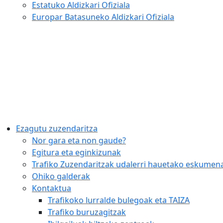
Estatuko Aldizkari Ofiziala
Europar Batasuneko Aldizkari Ofiziala
Ezagutu zuzendaritza
Nor gara eta non gaude?
Egitura eta eginkizunak
Trafiko Zuzendaritzak udalerri hauetako eskumena
Ohiko galderak
Kontaktua
Trafikoko lurralde bulegoak eta TAIZA
Trafiko buruzagitzak