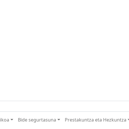
fikoa
Bide segurtasuna
Prestakuntza eta Hezkuntza