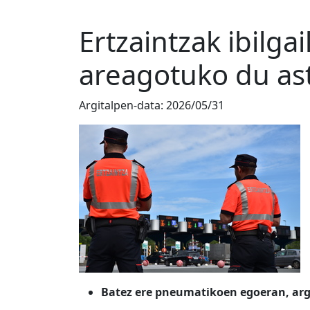
Ertzaintzak ibilg
areagotuko du as
Argitalpen-data:
2026/05/31
Batez ere pneumatikoen egoeran, argi