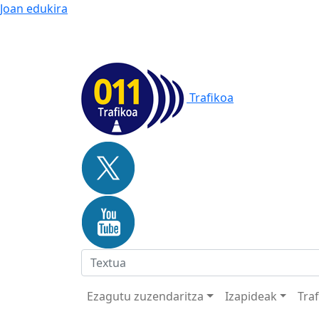
Joan edukira
Trafikoa
Ezagutu zuzendaritza
Izapideak
Tra