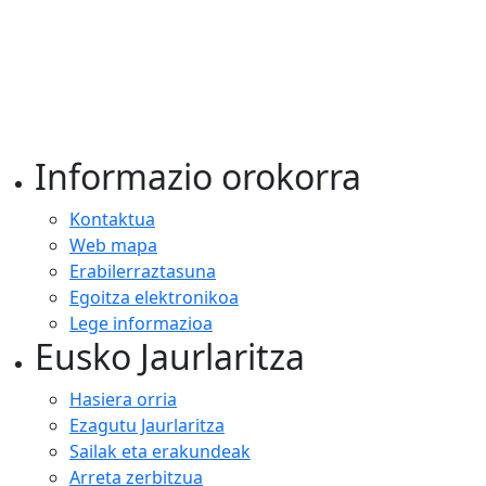
Informazio orokorra
Kontaktua
Web mapa
Erabilerraztasuna
Egoitza elektronikoa
Lege informazioa
Eusko Jaurlaritza
Hasiera orria
Ezagutu Jaurlaritza
Sailak eta erakundeak
Arreta zerbitzua