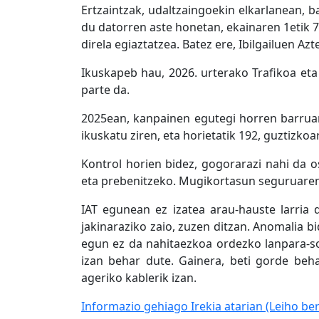
Ertzaintzak, udaltzaingoekin elkarlanean, b
du datorren aste honetan, ekainaren 1etik 
direla egiaztatzea. Batez ere, Ibilgailuen A
Ikuskapeb hau, 2026. urterako Trafikoa et
parte da.
2025ean, kanpainen egutegi horren barruan, 
ikuskatu ziren, eta horietatik 192, guztizko
Kontrol horien bidez, gogorarazi nahi da o
eta prebenitzeko. Mugikortasun seguruaren 
IAT egunean ez izatea arau-hauste larria 
jakinaraziko zaio, zuzen ditzan. Anomalia b
egun ez da nahitaezkoa ordezko lanpara-s
izan behar dute. Gainera, beti gorde beha
ageriko kablerik izan.
Informazio gehiago Irekia atarian
(Leiho ber