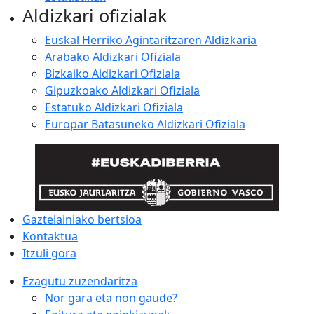
Aldizkari ofizialak
Euskal Herriko Agintaritzaren Aldizkaria
Arabako Aldizkari Ofiziala
Bizkaiko Aldizkari Ofiziala
Gipuzkoako Aldizkari Ofiziala
Estatuko Aldizkari Ofiziala
Europar Batasuneko Aldizkari Ofiziala
Gaztelainiako bertsioa
Kontaktua
Itzuli gora
Ezagutu zuzendaritza
Nor gara eta non gaude?