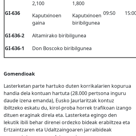
2,100
1,800
GI-636
09:50
15:0
Kaputxinoen
Kaputxinoen
gaina
biribilgunea
GI-636-2
Altamirako biribilgunea
GI-636-1
Don Boscoko biribilgunea
Gomendioak
Lasterketan parte hartuko duten korrikalarien kopurua
handia dela kontuan hartuta (28.000 pertsona inguru
daude izena emanda), Eusko Jaurlaritzak kontuz
ibiltzeko eskatu du, kirol-proba horrek trafikoan izango
dituen eraginak direla eta. Lasterketa egingo den
lekutik ibili behar direnei ordezko bideak erabiltzea eta
Ertzaintzaren eta Udaltzaingoaren jarraibideak