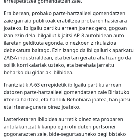
errespetatzea gomendatzen zaie.
Era berean, probako parte-hartzaileei gomendatzen
zaie garraio publikoak erabiltzea probaren hasierara
joateko. Ibilgailu partikularrean joanez gero, gogoan
izan ezin dela ibilgailutik jaitsi AP-8 autobidean auto-
ilaretan geldituta egonda, oinezkoen zirkulazioa
debekatuta baitago. Ezin izango da ibilgailurik aparkatu
ZAISA industrialdean, eta bertan geratu ahal izango da
soilik korrikalariak uzteko, eta berehala jarraitu
beharko du gidariak ibilbidea.
Frantziatik A-63 errepidetik ibilgailu partikularrean
datozen parte-hartzaileei gomendatzen zaie Biriatuko
irteera hartzea, eta handik Behobiara joatea, han jaitsi
eta irteera-gunera oinez joateko.
Lasterketaren ibilbidea aurretik oinez eta probaren
antolakuntzatik kanpo egin ohi duten pertsonei
gogorarazten zaie, bide-segurtasuneko begi bistako