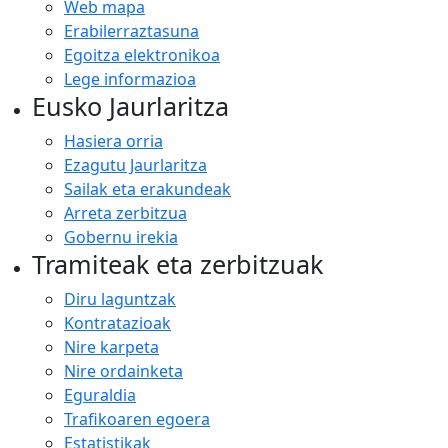
Web mapa
Erabilerraztasuna
Egoitza elektronikoa
Lege informazioa
Eusko Jaurlaritza
Hasiera orria
Ezagutu Jaurlaritza
Sailak eta erakundeak
Arreta zerbitzua
Gobernu irekia
Tramiteak eta zerbitzuak
Diru laguntzak
Kontratazioak
Nire karpeta
Nire ordainketa
Eguraldia
Trafikoaren egoera
Estatistikak