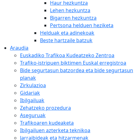
Haur hezkuntza
Lehen hezkuntza
Bigarren hezkuntza
Pertsona helduen heziketa
Helduak eta adinekoak
Beste hartzaile batzuk
Araudia
Euskadiko Trafikoa Kudeatzeko Zentroa
Trafiko-istripuen biktimen Euskal erregistroa
Bide segurtasun batzordea eta bide segurtasun
planak
Zirkulazioa
Gidariak
Ibilgailuak
Zehatzeko prozedura
Aseguruak
Trafikoaren kudeaketa
Ibilgailuen azterketa teknikoa
Jarraibideak eta hitzarmenak