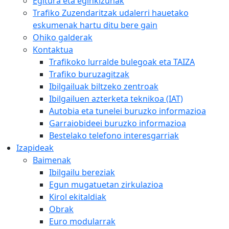
Egitura eta eginkizunak
Trafiko Zuzendaritzak udalerri hauetako
eskumenak hartu ditu bere gain
Ohiko galderak
Kontaktua
Trafikoko lurralde bulegoak eta TAIZA
Trafiko buruzagitzak
Ibilgailuak biltzeko zentroak
Ibilgailuen azterketa teknikoa (IAT)
Autobia eta tunelei buruzko informazioa
Garraiobideei buruzko informazioa
Bestelako telefono interesgarriak
Izapideak
Baimenak
Ibilgailu bereziak
Egun mugatuetan zirkulazioa
Kirol ekitaldiak
Obrak
Euro modularrak