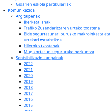
Gidarien eskola partikularrak
Komunikazioa
Argitalpenak
Ikerketa lanak
Trafiko Zuzendaritzaren urteko txostena
Bide segurtasunari buruzko makroinkesta eta
urtekari estatistikoa
Hileroko txostenak
Mugikortasun segururako hezkuntza
Sentsibilizazio-kanpainak
2022
2021
2020
2019
2018
2017
2016
2015