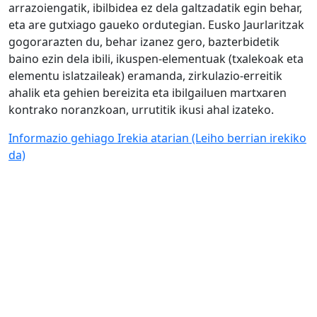
arrazoiengatik, ibilbidea ez dela galtzadatik egin behar,
eta are gutxiago gaueko ordutegian. Eusko Jaurlaritzak
gogorarazten du, behar izanez gero, bazterbidetik
baino ezin dela ibili, ikuspen-elementuak (txalekoak eta
elementu islatzaileak) eramanda, zirkulazio-erreitik
ahalik eta gehien bereizita eta ibilgailuen martxaren
kontrako noranzkoan, urrutitik ikusi ahal izateko.
Informazio gehiago Irekia atarian
(Leiho berrian irekiko
da)