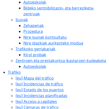
Autoeskolak
Bideko sentsibilizazio- eta berreziketa-
zentroak
Isunak
Zehapenak
Prozedura
Nire isunak kontsultatu
Nire idazkiak aurkezteko modua
Trafikoko gertakariak
Kirol probak
Zentroen eta prestakuntza ikastaroen kudeaketa
Autoeskolak
Trafiko
[eu] Mapa del tráfico
[eu] Incidencias de tráfico
[eu] Estado de los puertos
[eu] Incidencias planificadas
[eu] Acceso a capitales
[eu] Cámaras de tráfico