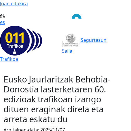
Joan edukira
eu
es
Segurtasun
Saila
Trafikoa
Eusko Jaurlaritzak Behobia-
Donostia lasterketaren 60.
edizioak trafikoan izango
dituen eraginak direla eta
arreta eskatu du
Argitalpen-data:
2025/11/07