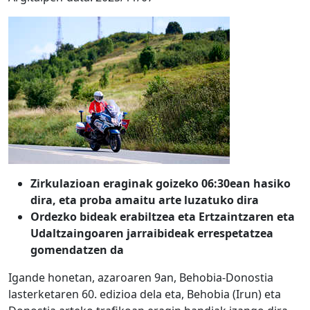
Zirkulazioan eraginak goizeko 06:30ean hasiko
dira, eta proba amaitu arte luzatuko dira
Ordezko bideak erabiltzea eta Ertzaintzaren eta
Udaltzaingoaren jarraibideak errespetatzea
gomendatzen da
Igande honetan, azaroaren 9an, Behobia-Donostia
lasterketaren 60. edizioa dela eta, Behobia (Irun) eta