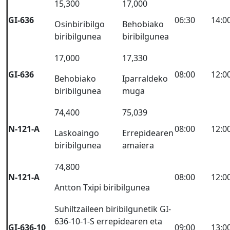
15,300
17,000
GI-636
06:30
14:0
Osinbiribilgo
Behobiako
biribilgunea
biribilgunea
17,000
17,330
GI-636
08:00
12:0
Behobiako
Iparraldeko
biribilgunea
muga
74,400
75,039
N-121-A
08:00
12:0
Laskoaingo
Errepidearen
biribilgunea
amaiera
74,800
N-121-A
08:00
12:0
Antton Txipi biribilgunea
Suhiltzaileen biribilgunetik GI-
636-10-1-S errepidearen eta
GI-636-10
09:00
13:0