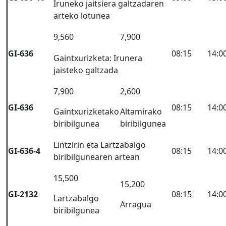
Iruneko jaitsiera galtzadaren
arteko lotunea
9,560
7,900
GI-636
08:15
14:0
Gaintxurizketa: Irunera
jaisteko galtzada
7,900
2,600
GI-636
08:15
14:0
Gaintxurizketako
Altamirako
biribilgunea
biribilgunea
Lintzirin eta Lartzabalgo
GI-636-4
08:15
14:0
biribilgunearen artean
15,500
15,200
GI-2132
08:15
14:0
Lartzabalgo
Arragua
biribilgunea