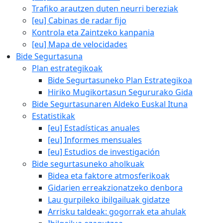
Trafiko arautzen duten neurri bereziak
[eu] Cabinas de radar fijo
Kontrola eta Zaintzeko kanpania
[eu] Mapa de velocidades
Bide Segurtasuna
Plan estrategikoak
Bide Segurtasuneko Plan Estrategikoa
Hiriko Mugikortasun Segururako Gida
Bide Segurtasunaren Aldeko Euskal Ituna
Estatistikak
[eu] Estadísticas anuales
[eu] Informes mensuales
[eu] Estudios de investigación
Bide segurtasuneko aholkuak
Bidea eta faktore atmosferikoak
Gidarien erreakzionatzeko denbora
Lau gurpileko ibilgailuak gidatze
Arrisku taldeak: gogorrak eta ahulak