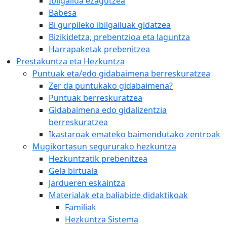
Ibilgailua ezagutzea
Babesa
Bi gurpileko ibilgailuak gidatzea
Bizikidetza, prebentzioa eta laguntza
Harrapaketak prebenitzea
Prestakuntza eta Hezkuntza
Puntuak eta/edo gidabaimena berreskuratzea
Zer da puntukako gidabaimena?
Puntuak berreskuratzea
Gidabaimena edo gidalizentzia
berreskuratzea
Ikastaroak emateko baimendutako zentroak
Mugikortasun segururako hezkuntza
Hezkuntzatik prebenitzea
Gela birtuala
Jardueren eskaintza
Materialak eta baliabide didaktikoak
Familiak
Hezkuntza Sistema