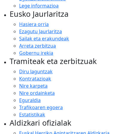
Lege informazioa
Eusko Jaurlaritza
Hasiera orria
Ezagutu Jaurlaritza
Sailak eta erakundeak
Arreta zerbitzua
Gobernu irekia
Tramiteak eta zerbitzuak
Diru laguntzak
Kontratazioak
Nire karpeta
Nire ordainketa
Eguraldia
Trafikoaren egoera
Estatistikak
Aldizkari ofizialak
Euskal Herriko Agintaritzaren Aldizkaria