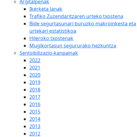
Argitalpenak
Ikerketa lanak
Trafiko Zuzendaritzaren urteko txostena
Bide segurtasunari buruzko makroinkesta eta
urtekari estatistikoa
Hileroko txostenak
Mugikortasun segururako hezkuntza
Sentsibilizazio-kanpainak
2022
2021
2020
2019
2018
2017
2016
2015
2014
2013
2012