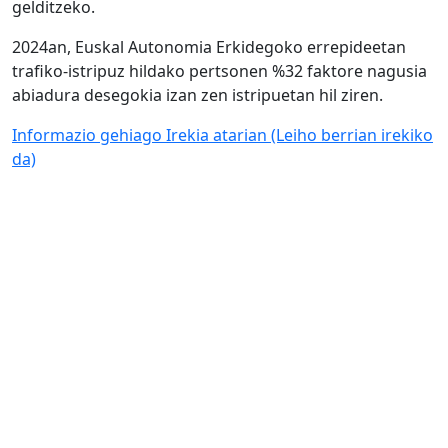
gelditzeko.
2024an, Euskal Autonomia Erkidegoko errepideetan
trafiko-istripuz hildako pertsonen %32 faktore nagusia
abiadura desegokia izan zen istripuetan hil ziren.
Informazio gehiago Irekia atarian
(Leiho berrian irekiko
da)