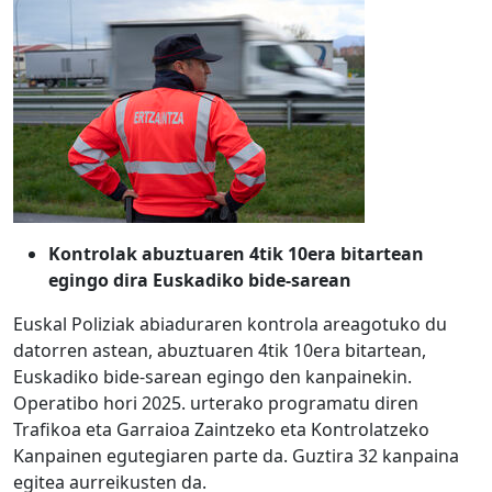
Kontrolak abuztuaren 4tik 10era bitartean
egingo dira Euskadiko bide-sarean
Euskal Poliziak abiaduraren kontrola areagotuko du
datorren astean, abuztuaren 4tik 10era bitartean,
Euskadiko bide-sarean egingo den kanpainekin.
Operatibo hori 2025. urterako programatu diren
Trafikoa eta Garraioa Zaintzeko eta Kontrolatzeko
Kanpainen egutegiaren parte da. Guztira 32 kanpaina
egitea aurreikusten da.