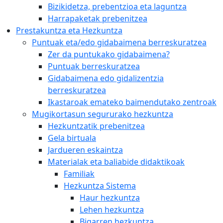
Bizikidetza, prebentzioa eta laguntza
Harrapaketak prebenitzea
Prestakuntza eta Hezkuntza
Puntuak eta/edo gidabaimena berreskuratzea
Zer da puntukako gidabaimena?
Puntuak berreskuratzea
Gidabaimena edo gidalizentzia
berreskuratzea
Ikastaroak emateko baimendutako zentroak
Mugikortasun segururako hezkuntza
Hezkuntzatik prebenitzea
Gela birtuala
Jardueren eskaintza
Materialak eta baliabide didaktikoak
Familiak
Hezkuntza Sistema
Haur hezkuntza
Lehen hezkuntza
Bigarren hezkuntza