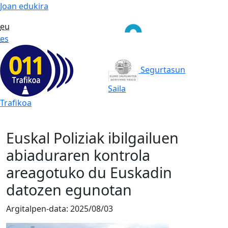
Joan edukira
eu
es
Segurtasun
Saila
Trafikoa
Euskal Poliziak ibilgailuen
abiaduraren kontrola
areagotuko du Euskadin
datozen egunotan
Argitalpen-data:
2025/08/03