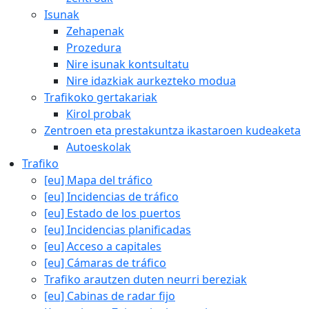
Isunak
Zehapenak
Prozedura
Nire isunak kontsultatu
Nire idazkiak aurkezteko modua
Trafikoko gertakariak
Kirol probak
Zentroen eta prestakuntza ikastaroen kudeaketa
Autoeskolak
Trafiko
[eu] Mapa del tráfico
[eu] Incidencias de tráfico
[eu] Estado de los puertos
[eu] Incidencias planificadas
[eu] Acceso a capitales
[eu] Cámaras de tráfico
Trafiko arautzen duten neurri bereziak
[eu] Cabinas de radar fijo