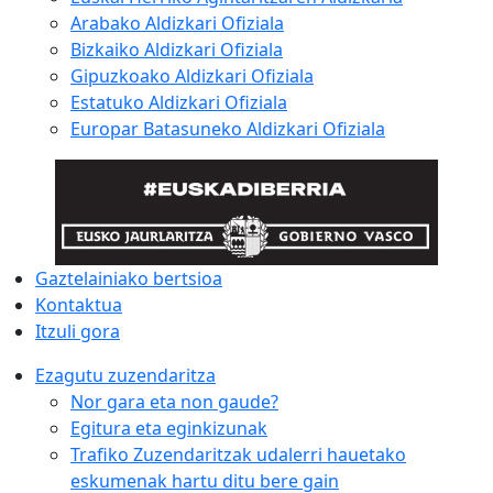
Arabako Aldizkari Ofiziala
Bizkaiko Aldizkari Ofiziala
Gipuzkoako Aldizkari Ofiziala
Estatuko Aldizkari Ofiziala
Europar Batasuneko Aldizkari Ofiziala
Gaztelainiako bertsioa
Kontaktua
Itzuli gora
Ezagutu zuzendaritza
Nor gara eta non gaude?
Egitura eta eginkizunak
Trafiko Zuzendaritzak udalerri hauetako
eskumenak hartu ditu bere gain