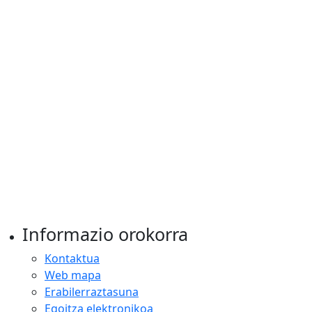
Informazio orokorra
Kontaktua
Web mapa
Erabilerraztasuna
Egoitza elektronikoa