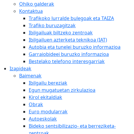
Ohiko galderak
Kontaktua
Trafikoko lurralde bulegoak eta TAIZA
Trafiko buruzagitzak
Ibilgailuak biltzeko zentroak
Ibilgailuen azterketa teknikoa (IAT)
Autobia eta tunelei buruzko informazioa
Garraiobideei buruzko informazioa
Bestelako telefono interesgarriak
Izapideak
Baimenak
Ibilgailu bereziak
Egun mugatuetan zirkulazioa
Kirol ekitaldiak
Obrak
Euro modularrak
Autoeskolak
Bideko sentsibilizazio- eta berreziketa-
zentroak