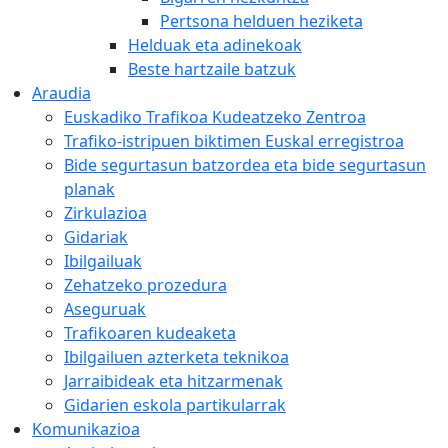
Pertsona helduen heziketa
Helduak eta adinekoak
Beste hartzaile batzuk
Araudia
Euskadiko Trafikoa Kudeatzeko Zentroa
Trafiko-istripuen biktimen Euskal erregistroa
Bide segurtasun batzordea eta bide segurtasun
planak
Zirkulazioa
Gidariak
Ibilgailuak
Zehatzeko prozedura
Aseguruak
Trafikoaren kudeaketa
Ibilgailuen azterketa teknikoa
Jarraibideak eta hitzarmenak
Gidarien eskola partikularrak
Komunikazioa