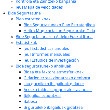
Kontrola eta Zaintzeko kanpania
[eu] Mapa de velocidades
Bide Segurtasuna
Plan estrategikoak
Bide Segurtasuneko Plan Estrategikoa
Hiriko Mugikortasun Segururako Gida
Bide Segurtasunaren Aldeko Euskal Ituna
Estatistikak
[eu] Estadísticas anuales
[eu] Informes mensuales
[eu] Estudios de investigación
Bide segurtasuneko aholkuak
Bidea eta faktore atmosferikoak
Gidarien erreakzionatzeko denbora
Lau gurpileko ibilgailuak gidatze
Arrisku taldeak: gogorrak eta ahulak
Ibilgailua ezagutzea
Babesa
Bi gurpileko ibilgailuak gidatzea