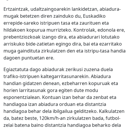
Ertzaintzak, udaltzaingoarekin lankidetzan, abiadura-
mugak betetzen diren zainduko du, Euskadiko
errepide-sareko istripuen tasa eta zaurituen eta
hildakoen kopurua murrizteko. Kontrolak, edonola ere,
prebentziozkoak izango dira, eta abiadurari lotutako
arriskuko bide-zatietan egingo dira, bai eta ezarritako
muga gaindituta zirkulatzen den eta istripu-tasa handia
dagoen puntuetan ere.
Egiaztatuta dago abiadurak zerikusi zuzena duela
trafiko-istripuen kaltegarritasunarekin. Abiadura
handian gidatzen denean, ezbeharren kopuruak eta
horien larritasunak gora egiten dute modu
esponentzialean. Kontuan izan behar da zenbat eta
handiagoa izan abiadura orduan eta distantzia
handiagoa behar dela ibilgailua gelditzeko. Kalkulatzen
da, batez beste, 120km/h-an zirkulatzen bada, futbol-
zelai batena baino distantzia handiagoa beharko dela